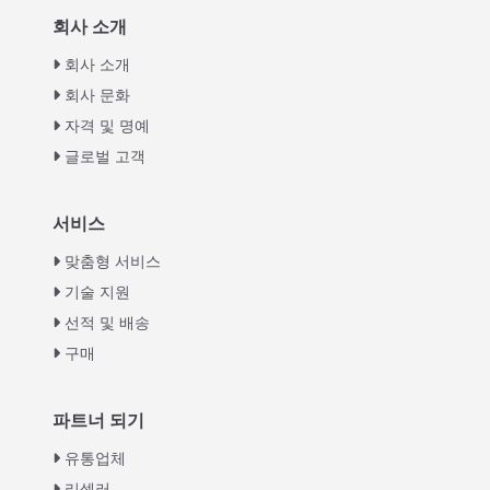
회사 소개
회사 소개
회사 문화
자격 및 명예
글로벌 고객
Italian
서비스
Greek
맞춤형 서비스
Urdu
기술 지원
선적 및 배송
Swahili
구매
Turkish
Indonesian
파트너 되기
Thai
유통업체
Vietnamese
리셀러