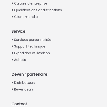
Culture d'entreprise
Qualifications et distinctions
Client mondial
Service
Italian
Services personnalisés
Support technique
Greek
Expédition et livraison
Urdu
Achats
Swahili
Turkish
Devenir partenaire
Indonesian
Distributeurs
Thai
Revendeurs
Vietnamese
Japanese
Contact