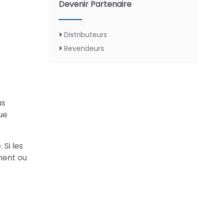
Devenir Partenaire
Distributeurs
Revendeurs
us
ue
Si les
ment ou