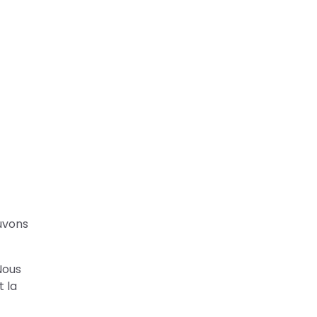
ouvons
Italian
Nous
Greek
t la
Urdu