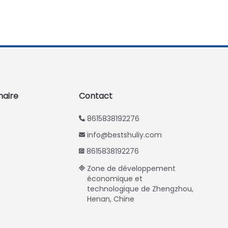
Swahili
Turkish
Indonesian
Thai
Vietnamese
Japanese
naire
Contact
Korean
8615838192276
Hindi
info@bestshuliy.com
Chinese
8615838192276
Spanish
Zone de développement
Russian
économique et
Portuguese
technologique de Zhengzhou,
Henan, Chine
German
Arabic