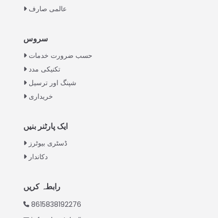
عالمی صارف
Italian
سروس
Greek
حسب ضرورت خدمات
Swahili
تکنیکی مدد
شپنگ اور ترسیل
Turkish
خریداری
Indonesian
Thai
ایک پارٹنر بنیں
Vietnamese
ڈسٹری بیوٹرز
Japanese
دکاندار
Korean
Hindi
رابطہ کریں
Chinese
8615838192276
Spanish