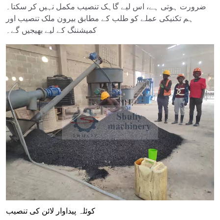
ضرورت ہوتی ہے، اس لیے گاہک تنصیب مکمل نہیں کر سکتا۔
ہم تکنیکی عملے کو طلب کے مطابق بیرون ملک تنصیب اور
کمیشننگ کے لیے بھیجیں گے۔
کوئلہ پیداوار لائن کی تنصیب