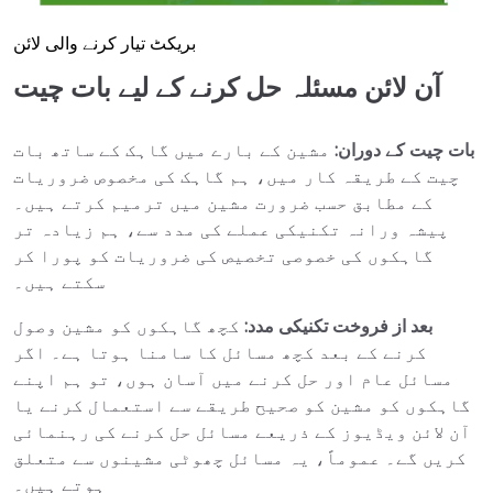
بریکٹ تیار کرنے والی لائن
آن لائن مسئلہ حل کرنے کے لیے بات چیت
بات چیت کے دوران:
مشین کے بارے میں گاہک کے ساتھ بات
چیت کے طریقہ کار میں، ہم گاہک کی مخصوص ضروریات
کے مطابق حسب ضرورت مشین میں ترمیم کرتے ہیں۔
پیشہ ورانہ تکنیکی عملے کی مدد سے، ہم زیادہ تر
گاہکوں کی خصوصی تخصیص کی ضروریات کو پورا کر
سکتے ہیں۔
بعد از فروخت تکنیکی مدد:
کچھ گاہکوں کو مشین وصول
کرنے کے بعد کچھ مسائل کا سامنا ہوتا ہے۔ اگر
مسائل عام اور حل کرنے میں آسان ہوں، تو ہم اپنے
گاہکوں کو مشین کو صحیح طریقے سے استعمال کرنے یا
آن لائن ویڈیوز کے ذریعے مسائل حل کرنے کی رہنمائی
کریں گے۔ عموماً، یہ مسائل چھوٹی مشینوں سے متعلق
ہوتے ہیں۔