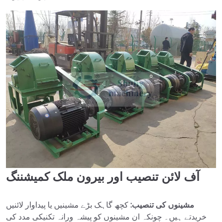
آف لائن تنصیب اور بیرون ملک کمیشننگ
مشینوں کی تنصیب:
کچھ گاہک بڑے مشینیں یا پیداوار لائنیں
خریدتے ہیں۔ چونکہ ان مشینوں کو پیشہ ورانہ تکنیکی مدد کی