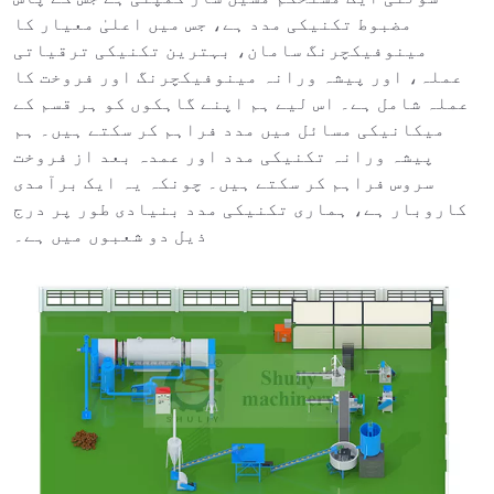
مضبوط تکنیکی مدد ہے، جس میں اعلیٰ معیار کا
مینوفیکچرنگ سامان، بہترین تکنیکی ترقیاتی
عملہ، اور پیشہ ورانہ مینوفیکچرنگ اور فروخت کا
عملہ شامل ہے۔ اس لیے ہم اپنے گاہکوں کو ہر قسم کے
میکانیکی مسائل میں مدد فراہم کر سکتے ہیں۔ ہم
پیشہ ورانہ تکنیکی مدد اور عمدہ بعد از فروخت
سروس فراہم کر سکتے ہیں۔ چونکہ یہ ایک برآمدی
کاروبار ہے، ہماری تکنیکی مدد بنیادی طور پر درج
ذیل دو شعبوں میں ہے۔