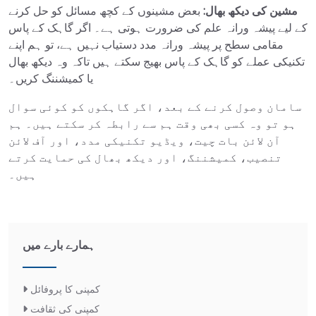
مشین کی دیکھ بھال:
بعض مشینوں کے کچھ مسائل کو حل کرنے
کے لیے پیشہ ورانہ علم کی ضرورت ہوتی ہے۔ اگر گاہک کے پاس
مقامی سطح پر پیشہ ورانہ مدد دستیاب نہیں ہے، تو ہم اپنے
تکنیکی عملے کو گاہک کے پاس بھیج سکتے ہیں تاکہ وہ دیکھ بھال
یا کمیشننگ کریں۔
سامان وصول کرنے کے بعد، اگر گاہکوں کو کوئی سوال
ہو تو وہ کسی بھی وقت ہم سے رابطہ کر سکتے ہیں۔ ہم
آن لائن بات چیت، ویڈیو تکنیکی مدد، اور آف لائن
تنصیب، کمیشننگ، اور دیکھ بھال کی حمایت کرتے
ہیں۔
ہمارے بارے میں
کمپنی کا پروفائل
کمپنی کی ثقافت