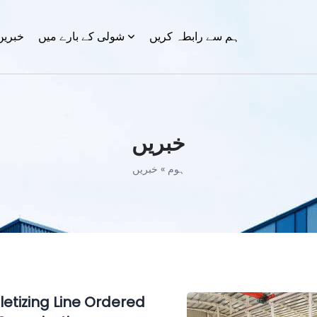
ہم سے رابطہ کریں
شولی کے بارے میں
خبریں
خبریں
ہوم
»
خبریں
letizing Line Ordered