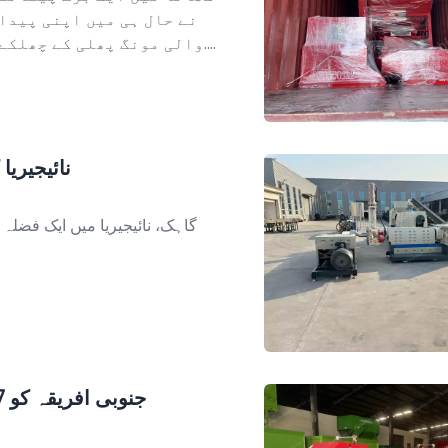
نے حال ہی میں اپنی پیداو
والی مونگ پھلی کے چھلکے نکالنے والی یونٹ میں سرمایہ کاری کی ہے....
نائیجیری
گاہک، نائیجیریا میں ایک فضلہ 
جنوبی افریقہ کو 7 سائل بیلر ریپر مشینوں کی کامیاب برآمد