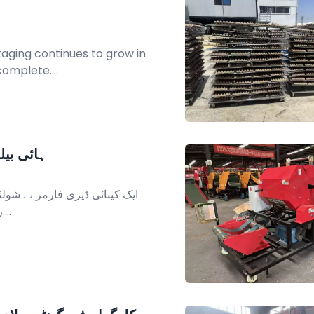
aging continues to grow in
omplete....
کےینیا ڈیری فارم کے لیے 5-52
ایک کینائی ڈیری فارمر نے شول
ریپر کا استعمال کرکے سلج کی کارکردگی کو بہتر بنایا....