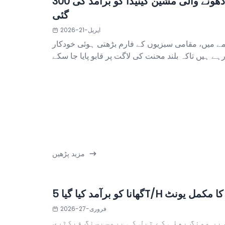
300 کلوگرام فی گھنٹہ سلاد دھونے والی مشین کینیڈا کو برآمد کی
گئی
اپریل-21-2026
مے میں، مقامی سبزیوں کے فارم بڑھتی ہوئی خودکار
مزید پڑھیں
لی کے چھلکے کا مکمل یونٹ
فروری-27-2026
پر مونگ پھلی کے تیل کی پروسیسنگ فیکٹری