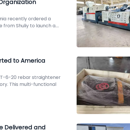
rganization
ia recently ordered a
e from Shuliy to launch a....
rted to America
GT-6-20 rebar straightener
ry. This multi-functional
e Delivered and