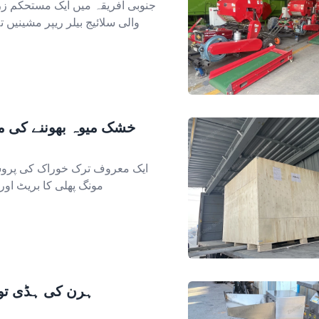
جنوبی افریقہ میں ایک مستحکم ز
والی سلائیج بیلر ریپر مشینیں
200kg/h خشک میوہ بھوننے
ایک معروف ترک خوراک کی پروسی
مونگ پھلی کا بریٹ او
ہرن کی ہڈی توڑ