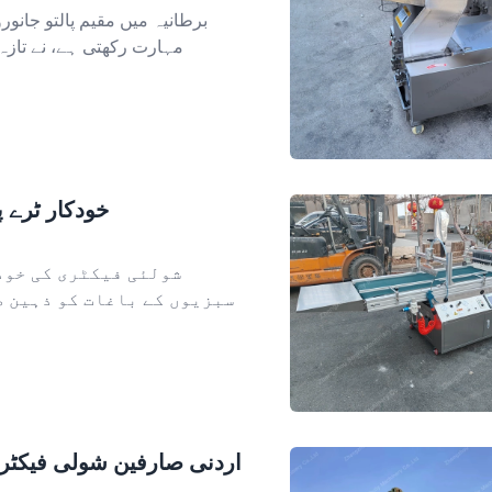
برطانیہ میں مقیم پالتو جانورو
مہارت رکھتی ہے، نے تاز
خودکار ٹرے 
شولئی فیکٹری کی خود
سبزیوں کے باغات کو ذہین ط
اردنی صارفین شولی فیکٹری 