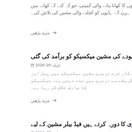
ں کا کھانا بنانے والی کمپنی، جو کہ کتے کے کھانے میں
ہ ہرن کے ہڈیوں کو کچلنے والی مشین کی تلاش کی۔
مزید پڑھیں
پودے کی مشین میکسیکو کو برآمد کی گئی
اپریل-26-2024
کار ٹرے نرسری مشین میکسیکو میں پھل اور
ریقے سے نرسری میں مدد دیتی ہے۔ میکسیکو
کا صارف تلاش کر رہا ہے۔
مزید پڑھیں
کا دورہ کرتے ہیں فیڈ بیلر مشین کے لیے