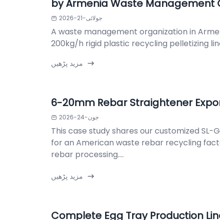
by Armenia Waste Management O
جولائی-21-2026
A waste management organization in Armen
200kg/h rigid plastic recycling pelletizing lin
مزید پڑھیں
6-20mm Rebar Straightener Expo
جون-24-2026
This case study shares our customized SL-
for an American waste rebar recycling facto
rebar processing....
مزید پڑھیں
Complete Egg Tray Production Lin