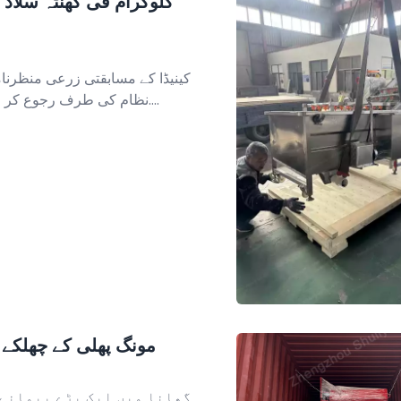
کینیڈا کے مسابقتی زرعی منظرنا
نظام کی طرف رجوع کر رہے ہیں تاکہ بلند محنت کی لاگت پر قابو پایا جا سکے....
گھانا کو برآمد کیا گیا 5T/H مونگ پھ
گھانا میں ایک بڑے پیمانے 