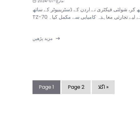
مارچ-07-2024
کر، شولئی فیکٹری نے اردن کے ڈسٹریبیوٹر کے ساتھ
TZ- کے لیے تجارتی معاہدہ کامیابی سے مکمل کیا۔
مزید پڑھیں
Italian
Greek
اگلا »
2
Page
1
Page
Swahili
Turkish
Indonesian
Thai
Vietnamese