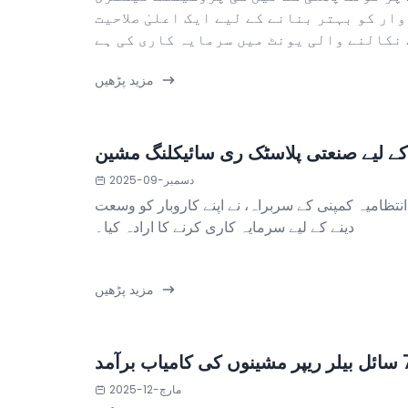
ار کو بہتر بنانے کے لیے ایک اعلیٰ صلاحیت
مزید پڑھیں
ا کے لیے صنعتی پلاسٹک ری سائیکلنگ مشین
دسمبر-09-2025
انتظامیہ کمپنی کے سربراہ، نے اپنے کاروبار کو وسعت
دینے کے لیے سرمایہ کاری کرنے کا ارادہ کیا۔
مزید پڑھیں
مارچ-12-2025