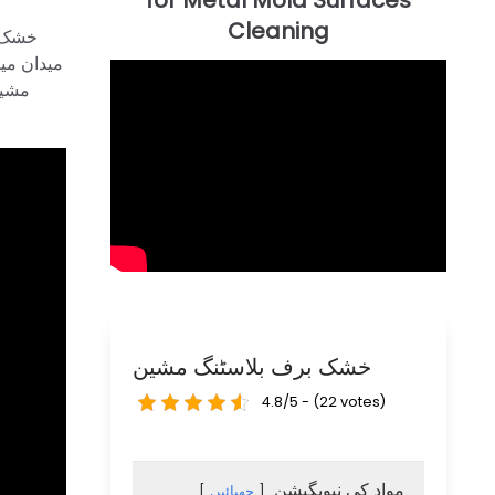
خشک ب
میدان می
مشین
خشک برف بلاسٹنگ مشین
4.8/5 - (22 votes)
مواد کی نیویگیشن
چھپائیں