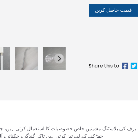
قیمت حاصل کریں
رف کی بلاسٹنگ مشینیں خاص خصوصیات کا استعمال کرتی ہیں، جو 
چھڑکنے کے لیے تیز کرتی ہیں تاکہ گندگی، چکنائی، آل