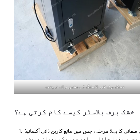
خشک برف کی بلاسٹنگ کی مشین برائے فروخت
خشک برف بلاسٹر کیسے کام کرتی ہے؟
لا مرحلہ، جس میں مائع کاربن ڈائی آکسائیڈ (CO2) کو خشک برف کے
ے سپرے کیا جاتا ہے اور سپرے کے دوران پریشر