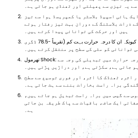
سے یہ تیزی سے پھیلتی اور ٹھنڈی ہو جاتی ہے۔
ایک ہائی اسپیڈ بلاسٹر یا کمپریسڈ ہوا سے تیز
ے ذرات بلاسٹنگ کے دوران بہت تیز رفتار ہوتے
ہیں اور حرکت کی توانائی پیدا کرتے ہیں۔
گرمی-ٹھنڈک کا تبادلہ: سطح سے رابطہ کرنے والے خشک برف کے ذرات، کیونکہ ان کا درجہ حرارت بہت کم (تقریباً -78.5 ڈگری
ی توانائی کو مٹی کی سطح پر منتقل کرتے ہیں۔
تھرمول Shock: سطح کی گندگی ایک حرارتی جھٹکے کے اثر سے، جو اچانک درجہ حرارت میں تبدیلی کی وجہ سے
ہو جاتی ہے، سکڑتی ہے، اور دراڑیں پڑتی ہیں۔
ر اثر، ٹھنڈک کا اثر، اور فوری توسیع سے سطح
گندگی براہ راست بخارات بننے سے ہٹ جاتی ہے۔
وس سے گیس میں براہ راست تبدیل ہو جاتے ہیں،
صفائی ایک صاف، باقیات سے پاک طریقہ بن جاتی
ہے۔