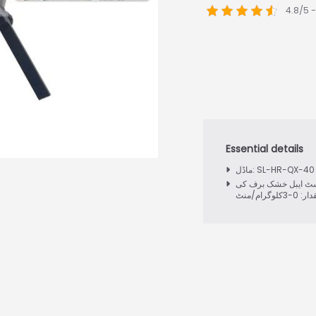
4.8/5 
ماڈل: SL-HR-QX-40
ٹ ایبل خشک برف کی
 0-3کلوگرام/منٹ