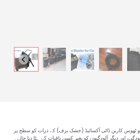
ٹھوس کاربن ڈائی آکسائیڈ (خشک برف) کے ذرات کو سطح پر
ودگی، اور دیگر آلودگیوں کو بغیر کسی باقیات کے ہٹا دیا جائے۔