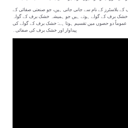
 بلاسٹرز کے نام سے جانی جاتی ہیں، جو صنعتی صفائی کے
پر خشک برف کے گولے ہوتے ہیں جو ہمیشہ خشک برف کے گولہ
عموماً دو حصوں میں تقسیم ہوتا ہے: خشک برف کے گولے کی
پیداوار اور خشک برف کی صفائی۔