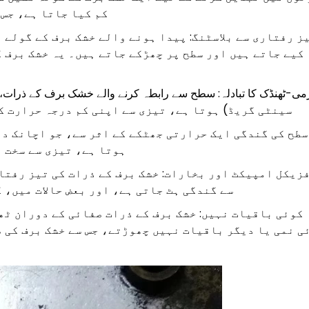
کم کیا جاتا ہے، جس 
ز رفتاری سے بلاسٹنگ: پیدا ہونے والے خشک برف کے گولے 
کیے جاتے ہیں اور سطح پر چھڑکے جاتے ہیں۔ یہ خشک برف ک
سینٹی گریڈ) ہوتا ہے، تیزی سے اپنی کم درجہ حرارت ک
ہوتا ہے، تیزی سے سخت 
زیکل امپیکٹ اور بخارات: خشک برف کے ذرات کی تیز رفتا
سے گندگی ہٹ جاتی ہے، اور بعض حالات میں، 
کوئی باقیات نہیں: خشک برف کے ذرات صفائی کے دوران ٹھ
ی نمی یا دیگر باقیات نہیں چھوڑتے، جس سے خشک برف کی 