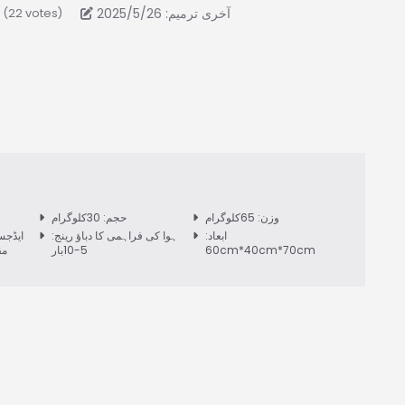
آخری ترمیم: 2025/5/26
- (22 votes)
وزن: 65کلوگرام
حجم: 30کلوگرام
ابعاد:
ہوا کی فراہمی کا دباؤ رینج:
ایڈجس
60cm*40cm*70cm
5-10بار
مقدار: