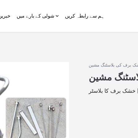
ہم سے رابطہ کریں
شولی کے بارے میں
خبریں
 برف کی بلاسٹنگ مشین
سٹنگ مشین
خشک برف کا بلاسٹر