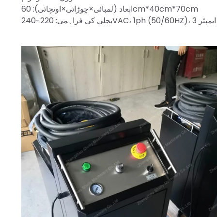
ابعاد (لمبائی×چوڑائی×اونچائی): 60cm*40cm*70cm
بجلی کی فراہمی: 220-240VAC، 1ph (50/60HZ)، 3 ایمپئر