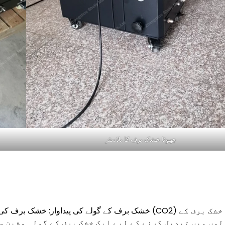
چھوٹا خشک برف کا بلاسٹر
خشک برف کے گولے کی پیداوار: خشک برف کی صفائی کا پہ
لوں میں تبدیل کرنے کے لیے ایک خشک برف کے گولہ مشین س