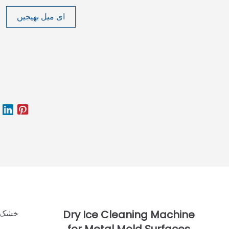
ای میل بھیجیں
خشک ب