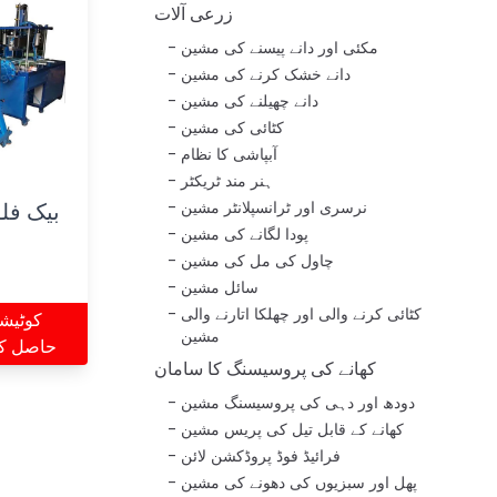
زرعی آلات
مکئی اور دانے پیسنے کی مشین
دانے خشک کرنے کی مشین
دانے چھیلنے کی مشین
کٹائی کی مشین
آبپاشی کا نظام
ہنر مند ٹریکٹر
بیک فل
نرسری اور ٹرانسپلانٹر مشین
پودا لگانے کی مشین
چاول کی مل کی مشین
سائل مشین
کٹائی کرنے والی اور چھلکا اتارنے والی
کوٹیش
مشین
حاصل ک
کھانے کی پروسیسنگ کا سامان
دودھ اور دہی کی پروسیسنگ مشین
کھانے کے قابل تیل کی پریس مشین
فرائیڈ فوڈ پروڈکشن لائن
پھل اور سبزیوں کی دھونے کی مشین