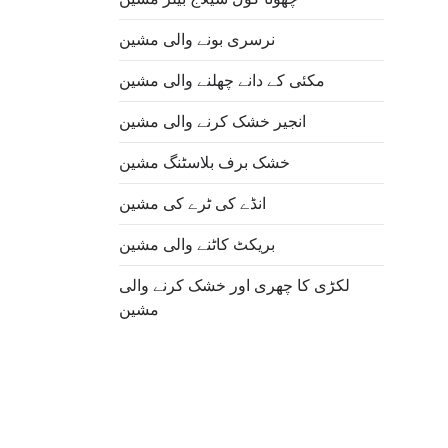
نرسری بونے والی مشین
مکئی کے دانے چھلنے والی مشین
انجیر خشک کرنے والی مشین
خشک برف بلاسٹنگ مشین
انڈے کی ٹرے کی مشین
Italian
بریکٹ کاٹنے والی مشین
Greek
لکڑی کا چھری اور خشک کرنے والی
Swahili
مشین
Turkish
Indonesian
Thai
Vietnamese