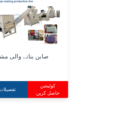
صابن بنانے والی مش
کوٹیشن
تفصیلات
حاصل کریں