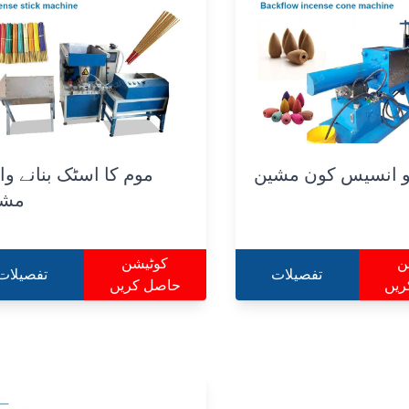
و انسیس کون مشین
موم کا اسٹک بنانے وا
مشی
ن
کوٹیشن
تفصیلات
تفصیلات
ریں
حاصل کریں