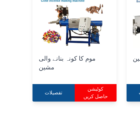
ین
موم کا کونہ بنانے والی
مشین
کوٹیشن
تفصیلات
حاصل کریں