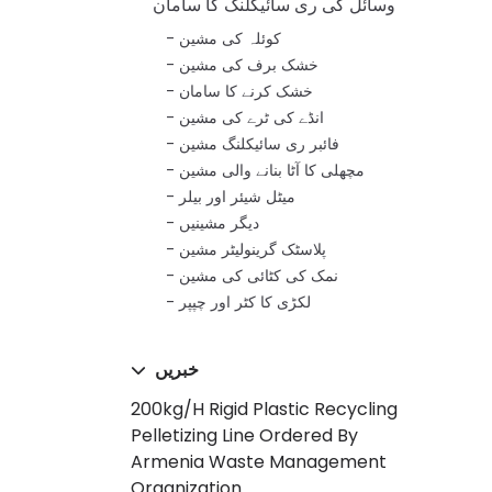
وسائل کی ری سائیکلنگ کا سامان
کوئلہ کی مشین
خشک برف کی مشین
خشک کرنے کا سامان
انڈے کی ٹرے کی مشین
فائبر ری سائیکلنگ مشین
مچھلی کا آٹا بنانے والی مشین
میٹل شیئر اور بیلر
دیگر مشینیں
پلاسٹک گرینولیٹر مشین
نمک کی کٹائی کی مشین
لکڑی کا کٹر اور چپپر
خبریں
200kg/h Rigid Plastic Recycling
Pelletizing Line Ordered By
Armenia Waste Management
Organization