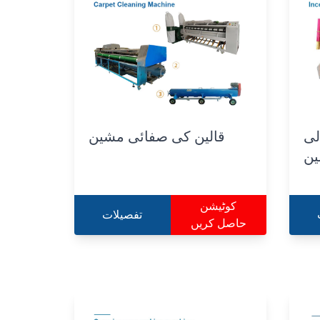
لی
قالین کی صفائی مشین
ن
کوٹیشن
تفصیلات
حاصل کریں