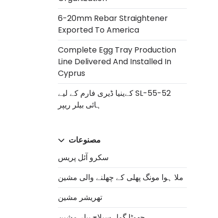
6-20mm Rebar Straightener
Exported To America
Complete Egg Tray Production
Line Delivered And Installed In
Cyprus
کےینیا ڈیری فارم کے لیے SL-55-52
ہائی بيلر ریپر
مصنوعات
سکرو آئل پریس
ملا ہوا مونگ پھلی کے چھلنے والی مشین
تھریشر مشین
چھوٹا گول سیلاج بیلر مشین