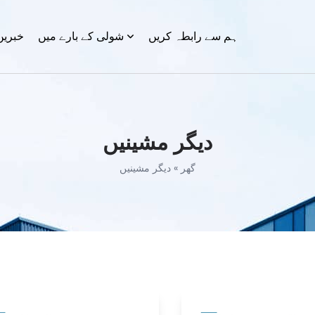
ہم سے رابطہ کریں
شولی کے بارے میں
خبریں
دیگر مشینیں
گھر
»
دیگر مشینیں