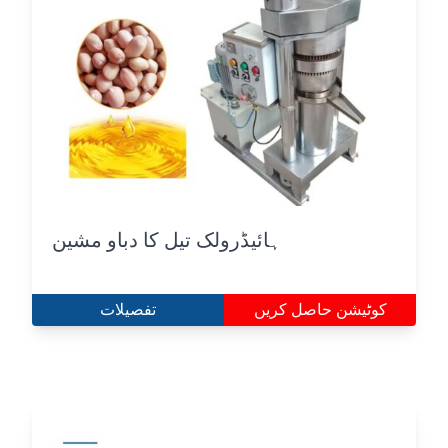
ہائیڈرولک تیل کا دباو مشین
کوٹیشن حاصل کریں
تفصیلات