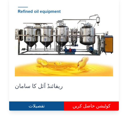
ریفائنڈ آئل کا سامان
کوٹیشن حاصل کریں
تفصیلات