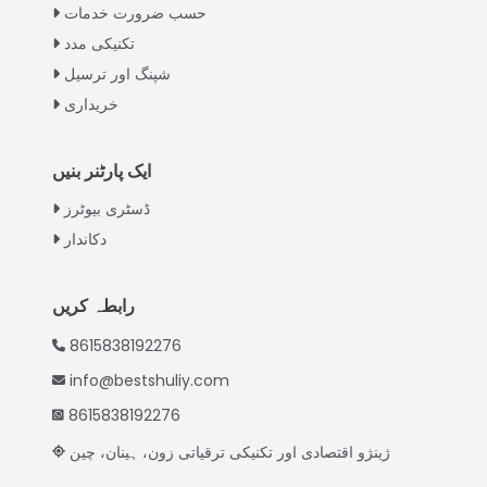
Greek
حسب ضرورت خدمات
Swahili
تکنیکی مدد
شپنگ اور ترسیل
Turkish
خریداری
Indonesian
Thai
ایک پارٹنر بنیں
Vietnamese
ڈسٹری بیوٹرز
Japanese
Whatsapp
دکاندار
Korean
Email
Hindi
رابطہ کریں
Chinese
Wechat
8615838192276
Spanish
info@bestshuliy.com
Russian
Chat
8615838192276
Portuguese
ژینژو اقتصادی اور تکنیکی ترقیاتی زون، ہینان، چین
German