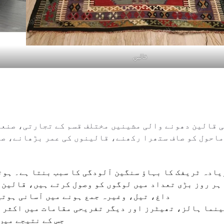
قالین
 قالین دھونے والی مشینیں مختلف قسم کے تجارتی، صنعت
 ماحول کو صاف ستھرا رکھنے، قالینوں کی عمر بڑھانے، ص
یادہ ٹریفک کا بہاؤ سنگین آلودگی کا سبب بنتا ہے۔ ہو
ہر روز بڑی تعداد میں لوگوں کو وصول کرتے ہیں، قالین 
داغ، تیل، وغیرہ جمع ہونے میں آسانی ہوتی
ینما ہالز، تھیٹرز اور دیگر تفریحی مقامات میں اکثر 
جس کے نتیجے میں