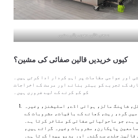
صنعتی قالین دھونے والی مشین
کیوں خریدیں قالین صفائی کی مشین؟
ی اور عوامی مقامات پر اہم کردار ادا کرتی ہیں۔
ارف کے تجربے کو بہتر بنانے اور مرمت کے اخراجات
کو کم کرنے کے لیے ضروری ہیں۔
ٹل، شاپنگ مالز، ہوائی اڈے، اسٹیشنز، وغیرہ
میں گرد، ریت، کھانے کے باقیات، مشروبات کے
 ہے، جو ماحولیاتی صفائی کو متاثر کرتا ہے۔
سامعین پاپکارن، مشروبات وغیرہ گراتے ہیں،
 قالین جلدی سے گندہ اور بدبو پیدا کرتا ہے۔