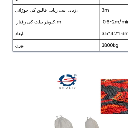
3m
زیادہ سے زیادہ قالین کی چوڑائی،
0.6-2m/mi
کنویئر بیلٹ کی رفتار،m
3.5*4.2*1.6
ابعاد،
3800kg
وزن،