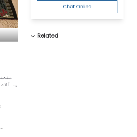
Chat Online
صنعتی
یہ آلات
ز
س