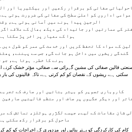
حولیاتی صفائی کو برقرار رکھیں اور بیکٹیریا اور الر
عوامی اداروں کو اعلیٰ سطح کی صفائی کی ضرورت ہوتی ہے
الرجین پیدا ہونے میں آسانی ہوتی ہے، وقت 
تر کی عمارتیں اور جائیداد کی دیکھ بھال کے علاقے اگر 
ہوا کے معیار پر اثر پڑ سکتا ہے
لین کے مواد کا تحفظ کریں اور خدمت کی عمر کو طول دیں۔
گندگی ریشوں میں داخل ہو جائے گی، جس سے پہننے، پھٹن
ہونے کا خطرہ ہوتا ہے، جو 
نعتی قالین صفائی کی مشین گہرائی سے صفائی، مؤثر خشک کرنے اور
سکتی ہے، ریشوں کے نقصان کو کم کرتی ہے، تاکہ قالینوں کی بار بار
کاروباری تصویر کو بہتر بنائیں اور صارف کے تجربے
اتر اور دیگر جگہوں پر صاف اور منظم قالینیں صارفین پ
ی شان مقامات کے لیے، جیسے لگژری ہوٹلز، نمائش کے مرا
ماحول کو برقرار رکھ سکتی ہے
کام کی کارکردگی کو بہتر بنائیں اور مزدوری کے اخراجات کو کم 