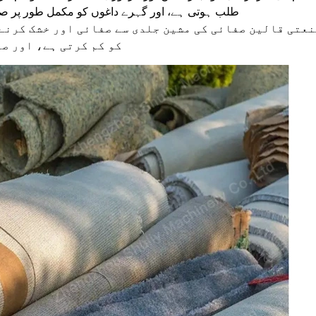
طلب ہوتی ہے، اور گہرے داغوں کو مکمل طور پر صا
عتی قالین صفائی کی مشین جلدی سے صفائی اور خشک کرنے 
کو کم کرتی ہے، اور ص