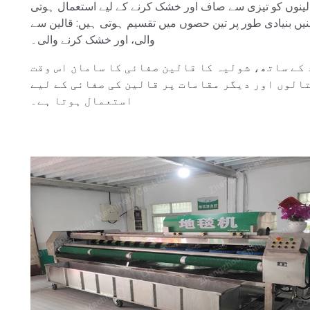
الینوں کو تیزی سے صاف اور خشک کرنے کے لیے استعمال ہوتی
ر پر تین حصوں میں تقسیم ہوتی ہیں: قالین سے dust ہٹانے والی، قالین دھونے
والی، اور خشک کرنے والی۔
 کے ساتھ، شولیہ کا قالین صفائی کا سامان اس وقت
لوں اور دیگر مقامات پر قالین کی صفائی کے لیے
استعمال ہوتا ہے۔