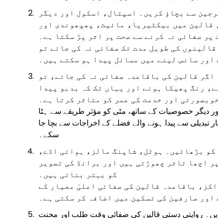
جین سے بچاؤ کریں۔ اسپتال، اسکول اور دیگر
، قالین میں بیکٹیریا، مائیٹ، پھپھوندی اور
پر صفائی نہ کرنے سے صحت پر اثر پڑ سکتا ہے۔
قالینوں کی طویل مدت تک صفائی نہ کی جائے تو
 اور سانس لینے میں مسائل پیدا ہو سکتے ہیں۔
 اگر قالین کی باقاعدہ صفائی نہ کی جائے، تو
ے، رنگ پھیکا ہونے اور یہاں تک کہ بدبو پیدا
خوبصورتی اور خدمت کی عمر کو متاثر کرتا ہے۔
 دیگر خصوصیات کے ساتھ، مٹی کو مؤثر طریقے سے ہٹا
 تبدیلی سے پیدا ہونے والے فضلے کے اخراجات سے بچا جا
سکے۔
 کو بڑھائیں۔ ہوٹل، شاپنگ مالز، ہوائی اڈے،
ر اچھا تاثر چھوڑتی ہیں اور برانڈ کی تصویر
کو بہتر بناتی ہیں۔
کز، باقاعدہ قالین کی صفائی اعلیٰ معیار کے
 اور صارفین کی تسکین میں اضافہ کر سکتی ہے۔
کریں۔ روایتی دستی قالین کی صفائی وقت طلب اور محنت