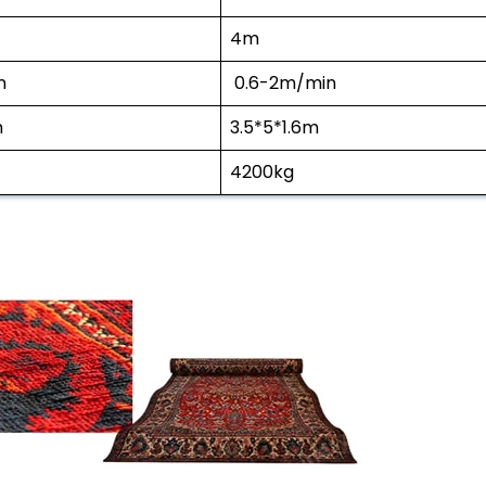
4m
n
0.6-2m/min
m
3.5*5*1.6m
4200kg