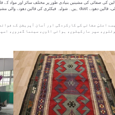
ین کی صفائی کی مشینیں بنیادی طور پر مختلف سائز اور مواد کے ق
ہیں۔ شولیہ فیکٹری کی قالین دھونے والی مشینیں بنیادی طو
سے اعلیٰ صفائی کی کارکردگی اور آسان آپریشن کے فوائد
ٹلوں، سپر مارکیٹوں، ہوائی اڈوں، سینما گھروں، اسپتا