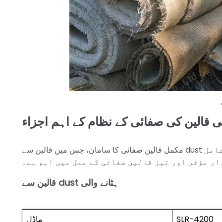
 قالین کی صفائی کے نظام کے اہم اجزاء
مکمل قالین صفائی کا سامان، جس میں قالین سے dust ہٹانے والی، قالین دھونے والی، اور قالین خشک کرنے والی شامل
ار مؤثر اور تیز قالین صفائی کے عمل میں اہم ہے۔
قالین سے dust ہٹانے والی
SLR-4200
ماڈل