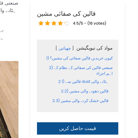
صنعتی قال
قالین کی صفائی مشین
4.5/5 - (16 votes)
جی
ہو
مواد کی نیویگیشن
چھپائیں
کیوں خریدیں قالین صفائی کی مشین؟
1)
صنعتی قالین کی صفائی کے نظام کے
2)
اہم اجزاء
قالین سے dust ہٹانے والی
2.1)
قالین دھونے والی مشین
2.2)
قالین خشک کرنے والی مشین
2.3)
قیمت حاصل کریں