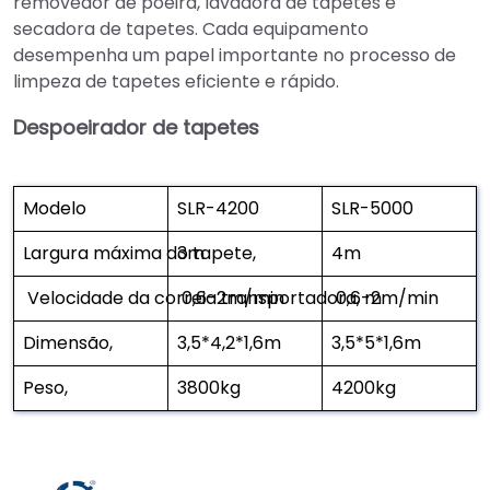
removedor de poeira, lavadora de tapetes e
secadora de tapetes. Cada equipamento
desempenha um papel importante no processo de
limpeza de tapetes eficiente e rápido.
Despoeirador de tapetes
Modelo
SLR-4200
SLR-5000
Largura máxima do tapete,
3m
4m
Velocidade da correia transportadora, m
0,6-2m/min
0,6-2m/min
Dimensão,
3,5*4,2*1,6m
3,5*5*1,6m
Peso,
3800kg
4200kg