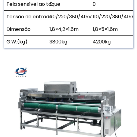
Tela sensível ao toque
0
0
Tensão de entrada
110/220/380/415V
110/220/380/415V
Dimensão
1,8×4,2×1,6m
1,8×5×1,6m
G.W.(kg)
3800kg
4200kg