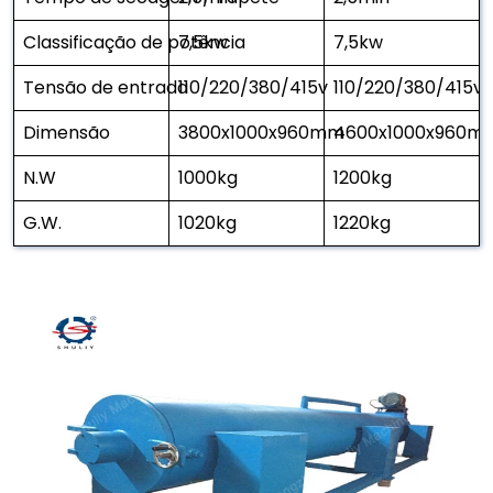
Classificação de potência
7,5kw
7,5kw
Tensão de entrada
110/220/380/415v
110/220/380/415v
Dimensão
3800x1000x960mm
4600x1000x960m
N.W
1000kg
1200kg
G.W.
1020kg
1220kg