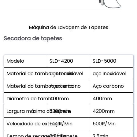
Máquina de Lavagem de Tapetes
Secadora de tapetes
Modelo
SLD-4200
SLD-5000
Material do tambor interno
aço inoxidável
aço inoxidável
Material do tambor externo
Aço carbono
Aço carbono
Diâmetro do tambor
400mm
400mm
Largura máxima do tapete
3200mm
4200mm
Velocidade de extração
600R/Min
500R/Min
Tempo de secagem / Tapete
2,5min
2,5min