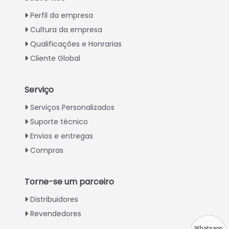
Perfil da empresa
Cultura da empresa
Qualificações e Honrarias
Cliente Global
Serviço
Italian
Serviços Personalizados
Suporte técnico
Greek
Envios e entregas
Urdu
Compras
Swahili
Turkish
Torne-se um parceiro
Indonesian
Distribuidores
Thai
Revendedores
Vietnamese
Whatsapp