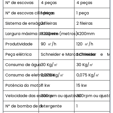
Nº de escovas
4 peças
4 peças
Nº de escovas cilíndricas
1 peça
1 peça
Sistema de enxágue
2 fileiras
2 fileiras
Largura máxima do tapete (metros)
3200mm
4200mm
Produtividade
90 ㎡/h
120 ㎡/h
Peça elétrica
Schneider e Marca Chinesa
Schneider e Mar
Consumo de água
30 Kg/㎡
30 Kg/㎡
Consumo de eletricidade
0,075 Kg/㎡
0,075 Kg/㎡
Potência do motor
11 kw
15 kw
Velocidade das escovas
300rpm ou ajustável
300rpm ou ajustáv
Nº de bomba de detergente
1
1