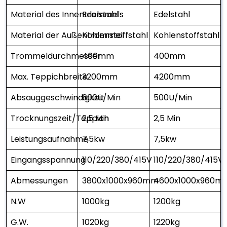
Material des Innentrommels
Edelstahl
Edelstahl
Material der Außentrommel
Kohlenstoffstahl
Kohlenstoffstahl
Trommeldurchmesser
400mm
400mm
Max. Teppichbreite
3200mm
4200mm
Absauggeschwindigkeit
600U/Min
500U/Min
Trocknungszeit/Teppich
2,5 Min
2,5 Min
Leistungsaufnahme
7,5kw
7,5kw
Eingangsspannung
110/220/380/415V
110/220/380/415V
Abmessungen
3800x1000x960mm
4600x1000x960m
N.W
1000kg
1200kg
G.W.
1020kg
1220kg