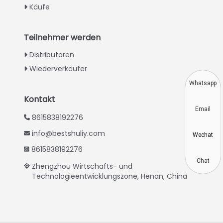
Käufe
Swahili
Turkish
Teilnehmer werden
Indonesian
Distributoren
Thai
Wiederverkäufer
Vietnamese
Whatsapp
Japanese
Kontakt
Email
Korean
8615838192276
Hindi
info@bestshuliy.com
Wechat
Chinese
8615838192276
Spanish
Chat
Zhengzhou Wirtschafts- und
Technologieentwicklungszone, Henan, China
Russian
Portuguese
French