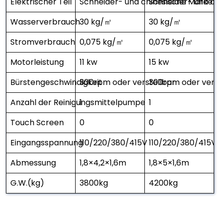
Elektrischer Teil
Schneider- und chinesische Marken
Schneider- und ch
Wasserverbrauch
30 kg/㎡
30 kg/㎡
Stromverbrauch
0,075 kg/㎡
0,075 kg/㎡
Motorleistung
11 kw
15 kw
Bürstengeschwindigkeit
300rpm oder verstellbar
300rpm oder verst
Anzahl der Reinigungsmittelpumpe
1
1
Touch Screen
0
0
Eingangsspannung
110/220/380/415V
110/220/380/415V
Abmessung
1,8×4,2×1,6m
1,8×5×1,6m
G.W.(kg)
3800kg
4200kg