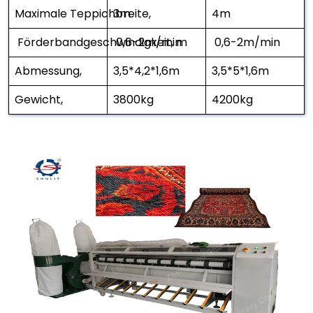
Maximale Teppichbreite,
3m
4m
Förderbandgeschwindigkeit, m
0,6-2m/min
0,6-2m/min
Abmessung,
3,5*4,2*1,6m
3,5*5*1,6m
Gewicht,
3800kg
4200kg