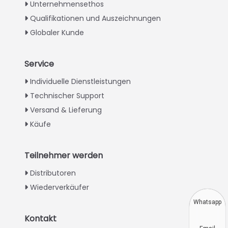
Unternehmensethos
Qualifikationen und Auszeichnungen
Globaler Kunde
Service
Italian
Individuelle Dienstleistungen
Technischer Support
Greek
Versand & Lieferung
Urdu
Käufe
Swahili
Turkish
Teilnehmer werden
Indonesian
Distributoren
Thai
Wiederverkäufer
Vietnamese
Whatsapp
Japanese
Kontakt