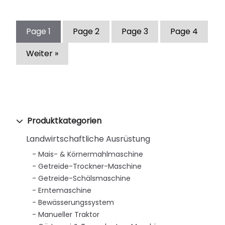
Page
1
Page
2
Page
3
Page
4
Weiter »
Produktkategorien
Landwirtschaftliche Ausrüstung
Mais- & Körnermahlmaschine
Getreide-Trockner-Maschine
Getreide-Schälsmaschine
Erntemaschine
Bewässerungssystem
Manueller Traktor