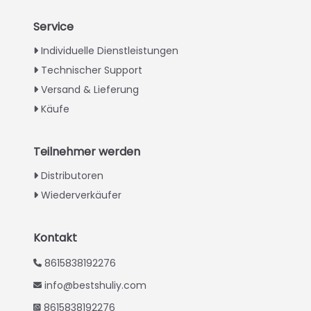
Service
Italian
Individuelle Dienstleistungen
Technischer Support
Greek
Versand & Lieferung
Urdu
Käufe
Swahili
Turkish
Teilnehmer werden
Indonesian
Distributoren
Thai
Wiederverkäufer
Vietnamese
Japanese
Kontakt
Korean
8615838192276
Hindi
info@bestshuliy.com
Chinese
8615838192276