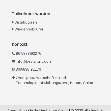
Swahili
Turkish
Teilnehmer werden
Indonesian
Distributoren
Thai
Wiederverkäufer
Vietnamese
Japanese
Kontakt
Korean
8615838192276
Hindi
info@bestshuliy.com
Chinese
8615838192276
Spanish
Zhengzhou Wirtschafts- und
Technologieentwicklungszone, Henan, China
Russian
Portuguese
French
Arabic
Zhengzhou Shuliy Machinery Co. Ltd © 2023 Alle Rechte