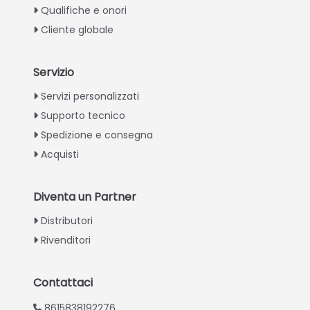
Qualifiche e onori
Cliente globale
Servizio
Greek
Servizi personalizzati
Supporto tecnico
Urdu
Spedizione e consegna
Swahili
Acquisti
Turkish
Indonesian
Diventa un Partner
Thai
Distributori
Vietnamese
Rivenditori
Japanese
Korean
Contattaci
Hindi
8615838192276