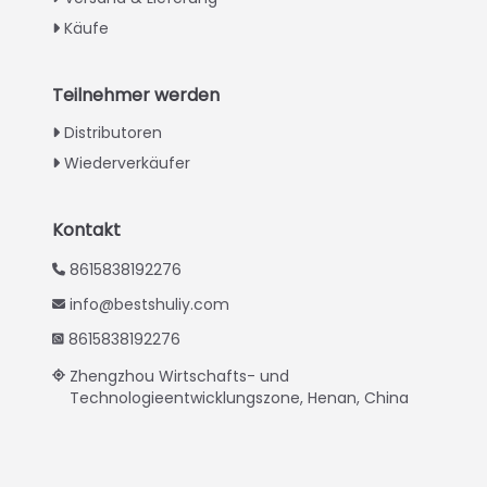
Urdu
Käufe
Swahili
Turkish
Teilnehmer werden
Indonesian
Distributoren
Thai
Wiederverkäufer
Vietnamese
Japanese
Kontakt
Korean
8615838192276
Hindi
info@bestshuliy.com
Chinese
8615838192276
Spanish
Zhengzhou Wirtschafts- und
Technologieentwicklungszone, Henan, China
Russian
Portuguese
French