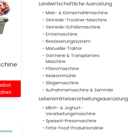
Landwirtschaftliche Ausrüstung
Mais- & Körnermahlmaschine
Getreide-Trockner-Maschine
Getreide-Schälsmaschine
Erntemaschine
Bewässerungssystem
Manueller Traktor
Gärtnerei & Transplanters
Maschine
schine
Pflanzmaschine
Reiskornmühle
Silagemaschine
ebot
Aufnahmemaschine & Sammler
alten
Lebensmittelverarbeitungsausrüstung
Milch- & Joghurt-
Verarbeitungsmaschine
Speiseöl-Pressmaschine
Fritte-Food-Produktionslinie