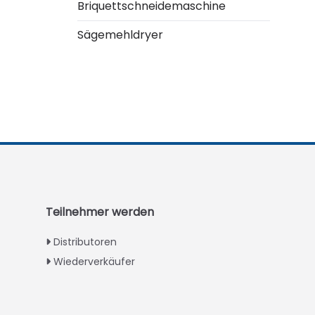
Briquettschneidemaschine
Sägemehldryer
Italian
Greek
Urdu
Swahili
Turkish
Teilnehmer werden
Indonesian
Distributoren
Thai
Wiederverkäufer
Vietnamese
Japanese
Korean