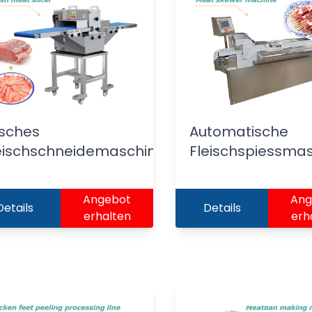
chine
isches
Automatische
eischschneidemaschine
Fleischspiessma
Angebot
Ang
Details
Details
erhalten
erh