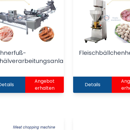
hnerfuß-
Fleischbällchenh
hälverarbeitungsanlage
Angebot
Ang
Details
Details
erhalten
erh