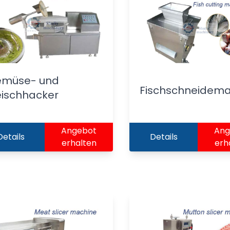
müse- und
Fischschneidema
eischhacker
Angebot
Ang
Details
Details
erhalten
erh