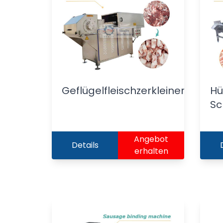
Geflügelfleischzerkleinerer
Hü
Sc
Angebot
Details
erhalten