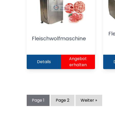
Fl
Fleischwolfmaschine
Angebot
Details
erhalten
Page
1
Page
2
Weiter »