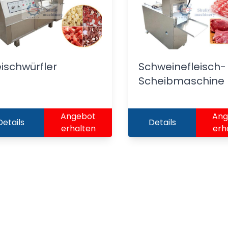
eischwürfler
Schweinefleisch-
Scheibmaschine
Angebot
Ang
Details
Details
erhalten
erh