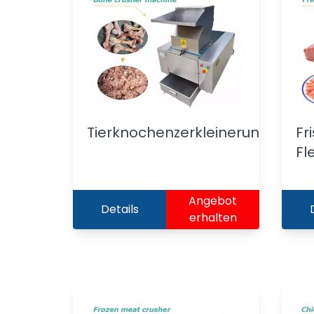
Tierknochenzerkleinerungsmas
Fr
Fl
Angebot
Details
erhalten