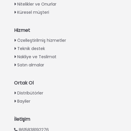
Nitelikler ve Onurlar
Küresel müşteri
Hizmet
Italian
Özelleştirilmiş hizmetler
Teknik destek
Greek
Nakliye ve Teslimat
Urdu
Satın almalar
Swahili
Indonesian
Ortak Ol
Thai
Distribütörler
Vietnamese
Bayiler
Japanese
Korean
İletişim
Hindi
8615838192276