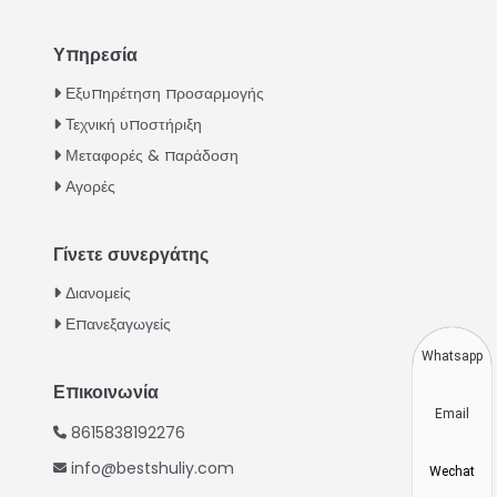
Υπηρεσία
Italian
Εξυπηρέτηση προσαρμογής
Τεχνική υποστήριξη
Urdu
Μεταφορές & παράδοση
Swahili
Αγορές
Turkish
Indonesian
Γίνετε συνεργάτης
Thai
Διανομείς
Vietnamese
Επανεξαγωγείς
Japanese
Whatsapp
Korean
Επικοινωνία
Email
Hindi
8615838192276
Chinese
info@bestshuliy.com
Wechat
Spanish