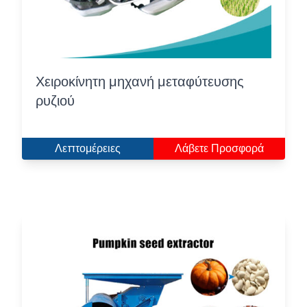
Χειροκίνητη μηχανή μεταφύτευσης
ρυζιού
Λεπτομέρειες
Λάβετε Προσφορά