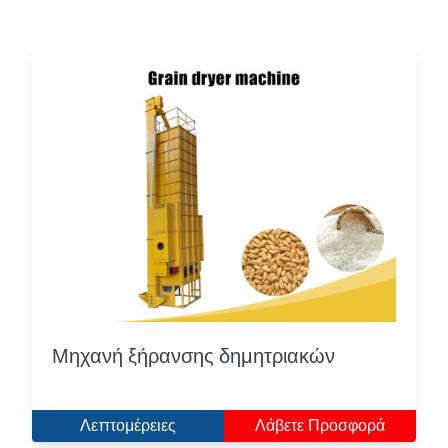
Μηχανή ξήρανσης δημητριακών
Λεπτομέρειες
Λάβετε Προσφορά