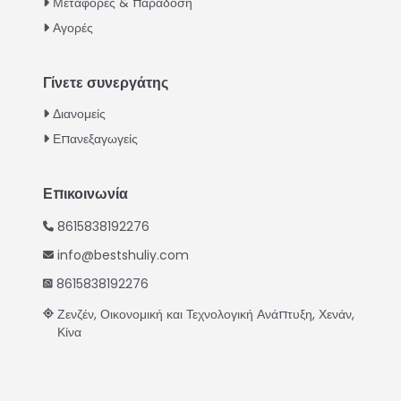
Μεταφορές & παράδοση
Swahili
Αγορές
Turkish
Indonesian
Γίνετε συνεργάτης
Thai
Διανομείς
Vietnamese
Επανεξαγωγείς
Japanese
Korean
Επικοινωνία
Hindi
8615838192276
Chinese
info@bestshuliy.com
Spanish
8615838192276
Russian
Ζενζέν, Οικονομική και Τεχνολογική Ανάπτυξη, Χενάν,
Κίνα
Portuguese
German
French