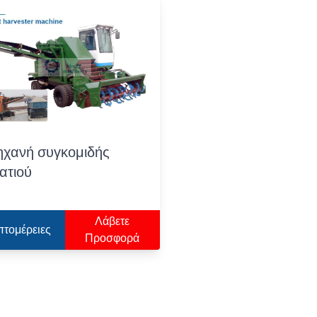
χανή συγκομιδής
ατιού
Λάβετε
πτομέρειες
Προσφορά