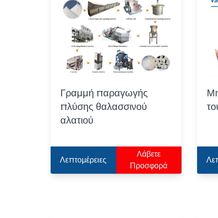
Γραμμή παραγωγής
Μη
πλύσης θαλασσινού
το
αλατιού
Λάβετε
Λεπτομέρειες
Λε
Προσφορά