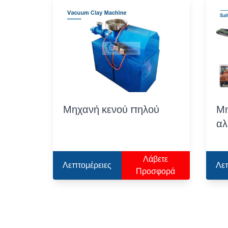
Μηχανή κενού πηλού
Μη
αλ
Λάβετε
Λεπτομέρειες
Λε
Προσφορά