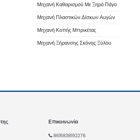
Μηχανή Καθαρισμού Με Ξηρό Πάγο
Μηχανή Πλαστικών Δίσκων Αυγών
Italian
Μηχανή Κοπής Μπρικέτας
Urdu
Μηχανή Ξήρανσης Σκόνης Ξύλου
Swahili
Turkish
Indonesian
Thai
Vietnamese
Japanese
Korean
Hindi
άτης
Επικοινωνία
Chinese
8615838192276