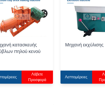
χανή κατασκευής
Μηχανή εκχύλισης
ύβλων πηλού κενού
Λάβετε
Λ
πτομέρειες
Λεπτομέρειες
Προσφορά
Πρ