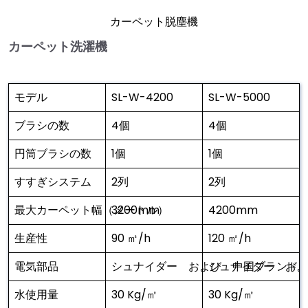
カーペット脱塵機
カーペット洗濯機
モデル
SL-W-4200
SL-W-5000
ブラシの数
4個
4個
円筒ブラシの数
1個
1個
すすぎシステム
2列
2列
最大カーペット幅（メートル）
3200mm
4200mm
生産性
90 ㎡/h
120 ㎡/h
電気部品
シュナイダー および 中国ブランド
シュナイダー およ
水使用量
30 Kg/㎡
30 Kg/㎡