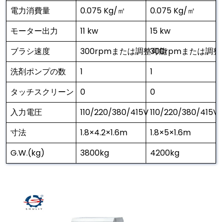
電力消費量
0.075 Kg/㎡
0.075 Kg/㎡
モーター出力
11 kw
15 kw
ブラシ速度
300rpmまたは調整可能
300rpmまたは調
洗剤ポンプの数
1
1
タッチスクリーン
0
0
入力電圧
110/220/380/415V
110/220/380/415V
寸法
1.8×4.2×1.6m
1.8×5×1.6m
G.W.(kg)
3800kg
4200kg