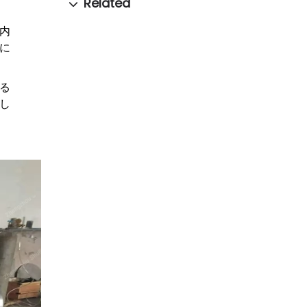
内
に
る
し