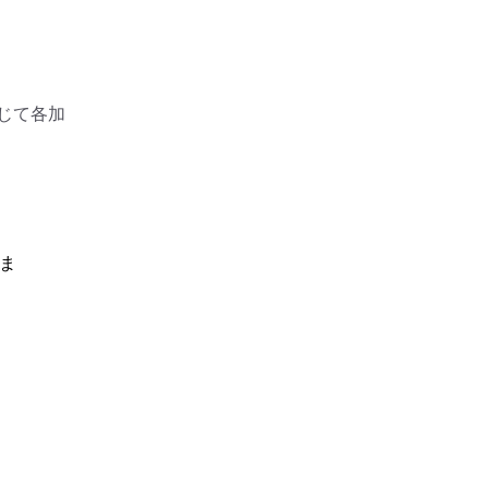
じて各加
ま