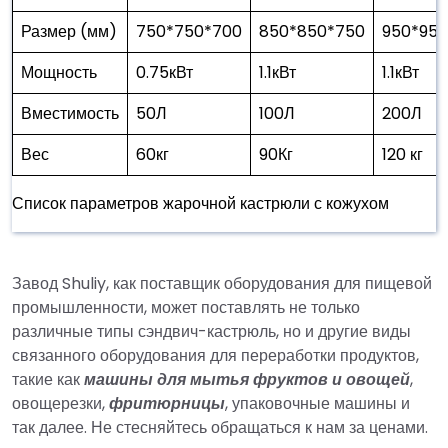
Размер (мм)
750*750*700
850*850*750
950*95
Мощность
0.75кВт
1.1кВт
1.1кВт
Вместимость
50Л
100Л
200Л
Вес
60кг
90Кг
120 кг
Список параметров жарочной кастрюли с кожухом
Завод Shuliy, как поставщик оборудования для пищевой
промышленности, может поставлять не только
различные типы сэндвич-кастрюль, но и другие виды
связанного оборудования для переработки продуктов,
такие как
машины для мытья фруктов и овощей
,
овощерезки,
фритюрницы
, упаковочные машины и
так далее. Не стесняйтесь обращаться к нам за ценами.