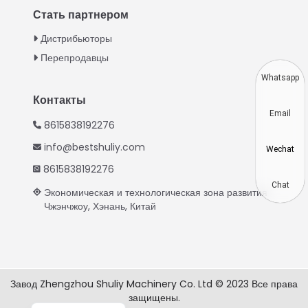
Turkish
Стать партнером
Indonesian
Дистрибьюторы
Thai
Перепродавцы
Vietnamese
Whatsapp
Japanese
Контакты
Email
Korean
8615838192276
Hindi
info@bestshuliy.com
Wechat
Chinese
8615838192276
Spanish
Chat
Экономическая и технологическая зона развития
Чжэнчжоу, Хэнань, Китай
Portuguese
German
French
Arabic
Завод Zhengzhou Shuliy Machinery Co. Ltd © 2023 Все права
защищены.
English