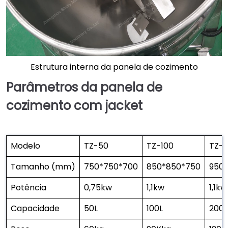
Estrutura interna da panela de cozimento
Parâmetros da panela de
cozimento com jacket
Modelo
TZ-50
TZ-100
TZ-
Tamanho (mm)
750*750*700
850*850*750
950
Potência
0,75kw
1,1kw
1,1kw
Capacidade
50L
100L
200L