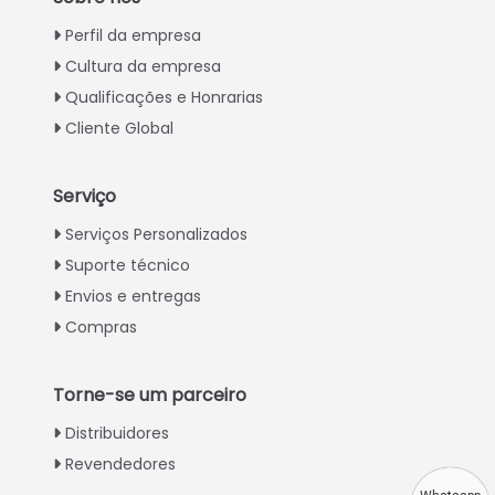
Perfil da empresa
Cultura da empresa
Qualificações e Honrarias
Cliente Global
Serviço
Italian
Serviços Personalizados
Suporte técnico
Greek
Envios e entregas
Urdu
Compras
Swahili
Turkish
Torne-se um parceiro
Indonesian
Distribuidores
Thai
Revendedores
Vietnamese