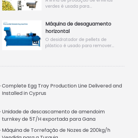
A linha de produção de ervilhas
verdes é usada para…
Máquina de desaguamento
horizontal
O desidratador de pellets de
plástico é usado para remover…
Complete Egg Tray Production Line Delivered and
Installed in Cyprus
Unidade de descascamento de amendoim
turnkey de 5T/H exportada para Gana
Máquina de Torrefação de Nozes de 200kg/h
Vendida para a Turquia