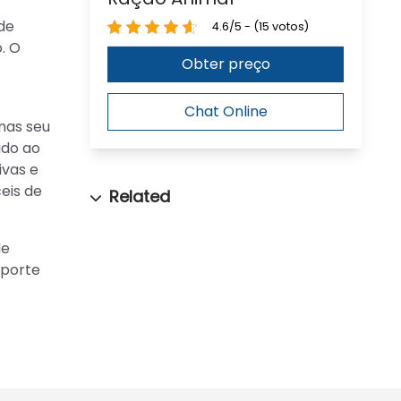
de
4.6/5 - (15 votos)
. O
Obter preço
Chat Online
mas seu
ido ao
ivas e
eis de
de
sporte