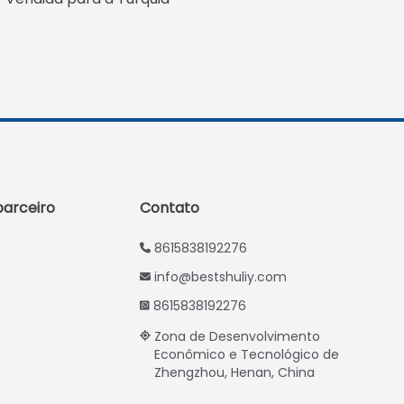
Whatsapp
Email
arceiro
Contato
Wechat
8615838192276
info@bestshuliy.com
Chat
8615838192276
Zona de Desenvolvimento
Econômico e Tecnológico de
Zhengzhou, Henan, China