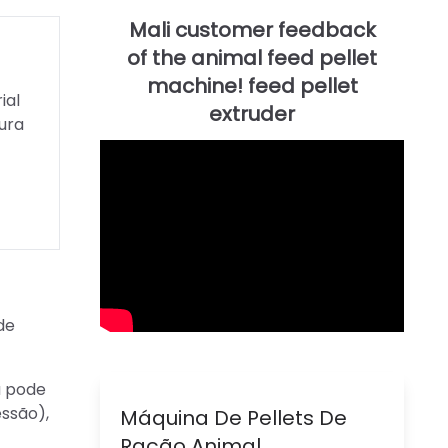
ial
tura
de
a pode
essão),
Máquina De Pellets De
Ração Animal