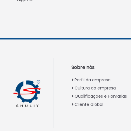
Swahili
Turkish
Indonesian
Thai
Vietnamese
Japanese
Korean
Sobre nós
Hindi
Perfil da empresa
Chinese
Cultura da empresa
Spanish
Qualificações e Honrarias
Russian
Cliente Global
German
French