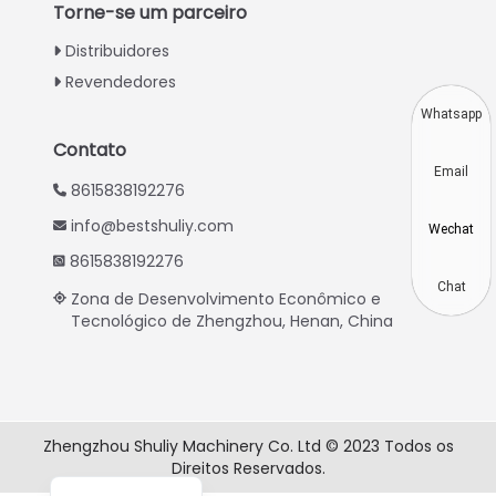
Torne-se um parceiro
Indonesian
Distribuidores
Thai
Revendedores
Vietnamese
Whatsapp
Japanese
Contato
Email
Korean
8615838192276
Hindi
info@bestshuliy.com
Wechat
Chinese
8615838192276
Spanish
Chat
Zona de Desenvolvimento Econômico e
Tecnológico de Zhengzhou, Henan, China
Russian
German
French
Arabic
Zhengzhou Shuliy Machinery Co. Ltd © 2023 Todos os
Direitos Reservados.
English