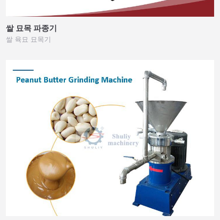
쌀 묘목 파종기
쌀 육묘 묘목기