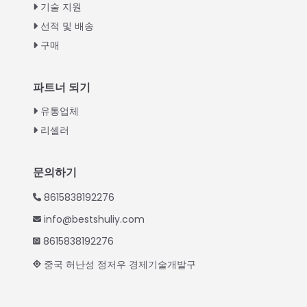
Urdu
기술 지원
선적 및 배송
Swahili
구매
Turkish
Indonesian
파트너 되기
Thai
유통업체
Vietnamese
리셀러
Japanese
Hindi
문의하기
Chinese
8615838192276
Spanish
info@bestshuliy.com
Russian
8615838192276
Portuguese
중국 허난성 정저우 경제기술개발구
German
French