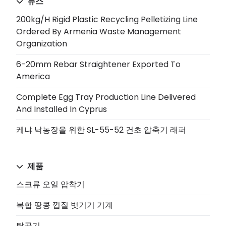
뉴스
200kg/h Rigid Plastic Recycling Pelletizing Line
Ordered By Armenia Waste Management
Organization
6-20mm Rebar Straightener Exported To
America
Complete Egg Tray Production Line Delivered
And Installed In Cyprus
케냐 낙농장을 위한 SL-55-52 건초 압축기 래퍼
제품
스크류 오일 압착기
복합 땅콩 껍질 벗기기 기계
탈곡기