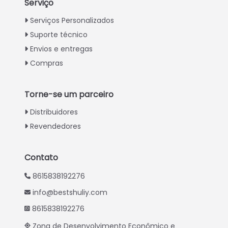
Serviço
Italian
Serviços Personalizados
Suporte técnico
Greek
Envios e entregas
Urdu
Compras
Swahili
Turkish
Torne-se um parceiro
Indonesian
Distribuidores
Thai
Revendedores
Vietnamese
Whatsapp
Japanese
Contato
Email
Korean
8615838192276
Hindi
info@bestshuliy.com
Wechat
Chinese
8615838192276
Spanish
Chat
Zona de Desenvolvimento Econômico e