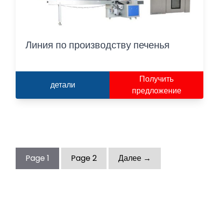
Линия по производству печенья
Получить
детали
предложение
Page
1
Page
2
Далее →