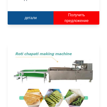
Получить
детали
предложение