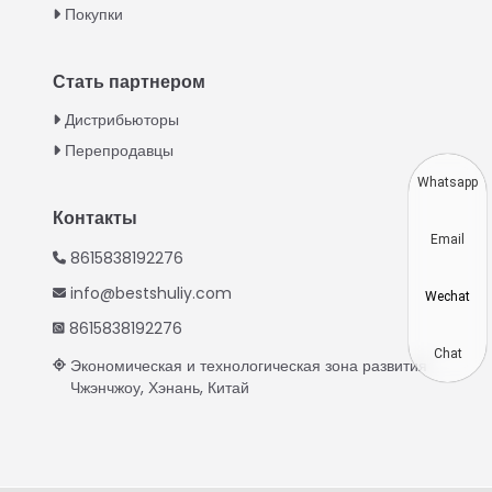
Покупки
Swahili
Turkish
Стать партнером
Indonesian
Дистрибьюторы
Thai
Перепродавцы
Vietnamese
Whatsapp
Japanese
Контакты
Email
Korean
8615838192276
Hindi
info@bestshuliy.com
Wechat
Chinese
8615838192276
Spanish
Chat
Экономическая и технологическая зона развития
Чжэнчжоу, Хэнань, Китай
Portuguese
German
French