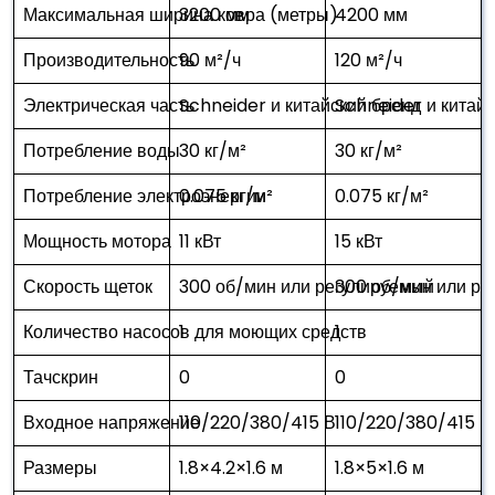
Максимальная ширина ковра (метры)
3200 мм
4200 мм
Производительность
90 м²/ч
120 м²/ч
Электрическая часть
Schneider и китайский бренд
Schneider и китай
Потребление воды
30 кг/м²
30 кг/м²
Потребление электроэнергии
0.075 кг/м²
0.075 кг/м²
Мощность мотора
11 кВт
15 кВт
Скорость щеток
300 об/мин или регулируемый
300 об/мин или р
Количество насосов для моющих средств
1
1
Тачскрин
0
0
Входное напряжение
110/220/380/415 В
110/220/380/415 В
Размеры
1.8×4.2×1.6 м
1.8×5×1.6 м