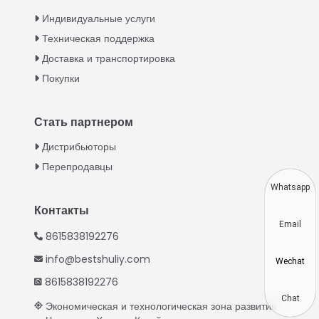
Italian
Индивидуальные услуги
Техническая поддержка
Greek
Доставка и транспортировка
Urdu
Покупки
Swahili
Turkish
Стать партнером
Indonesian
Дистрибьюторы
Thai
Перепродавцы
Vietnamese
Whatsapp
Japanese
Контакты
Email
Korean
8615838192276
Hindi
info@bestshuliy.com
Wechat
Chinese
8615838192276
Spanish
Chat
Экономическая и технологическая зона развития