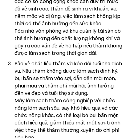
các cơ sở công cộng khác cần duy trì mức
độ vệ sinh cao, thảm dễ sinh ra vi khuẩn, ve,
nấm mốc và dị ứng, việc làm sạch không kịp
thời có thể ảnh hưởng đến sức khỏe.
Tòa nhà văn phòng và khu quản lý tài sản có
thể ảnh hưởng đến chất lượng không khí và
gây ra các vấn đề về hô hấp nếu thảm không
được làm sạch trong thời gian dài.
Bảo vệ chất liệu thảm và kéo dài tuổi thọ dịch
vụ. Nếu thảm không được làm sạch định kỳ,
bụi bẩn sẽ thấm vào sợi, dẫn đến mài mòn,
phai màu và thậm chí mùi hôi, ảnh hưởng
đến vẻ đẹp và tuổi thọ sử dụng.
Máy làm sạch thảm công nghiệp với chức
năng làm sạch sâu, sấy khô hiệu quả và các
chức năng khác, có thể loại bỏ bụi bẩn một
cách hiệu quả, giảm thiểu mất mát sợi, tránh
việc thay thế thảm thường xuyên do chi phí
tiêu hao.