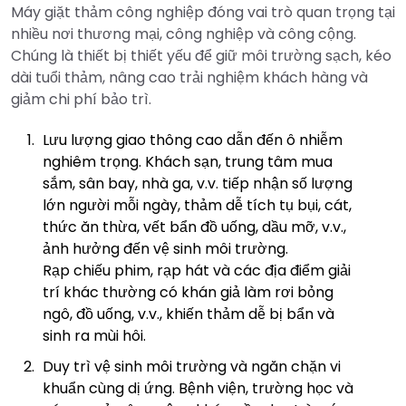
Máy giặt thảm công nghiệp đóng vai trò quan trọng tại
nhiều nơi thương mại, công nghiệp và công cộng.
Chúng là thiết bị thiết yếu để giữ môi trường sạch, kéo
dài tuổi thảm, nâng cao trải nghiệm khách hàng và
giảm chi phí bảo trì.
Lưu lượng giao thông cao dẫn đến ô nhiễm
nghiêm trọng. Khách sạn, trung tâm mua
sắm, sân bay, nhà ga, v.v. tiếp nhận số lượng
lớn người mỗi ngày, thảm dễ tích tụ bụi, cát,
thức ăn thừa, vết bẩn đồ uống, dầu mỡ, v.v.,
ảnh hưởng đến vệ sinh môi trường.
Rạp chiếu phim, rạp hát và các địa điểm giải
trí khác thường có khán giả làm rơi bỏng
ngô, đồ uống, v.v., khiến thảm dễ bị bẩn và
sinh ra mùi hôi.
Duy trì vệ sinh môi trường và ngăn chặn vi
khuẩn cùng dị ứng. Bệnh viện, trường học và