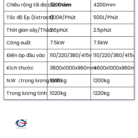
Chiều rộng tối đa của thảm
3200mm
4200mm
Tốc độ Ép (Extract)
600R/Phút
500L/Phút
Thời gian sấy/Thảm
2.5phút
2.5phút
Công suất
7.5kW
7.5kW
Điện áp đầu vào
110/220/380/415v
110/220/380/415v
Kích thước
3800x1000x960mm
4600x1000x960m
N.W（trọng lượng tịnh）
1000kg
1200kg
Trọng lượng tịnh
1020kg
1220kg