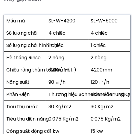
Mẫu mã
SL-W-4200
SL-W-5000
Số lượng chổi
4 chiếc
4 chiếc
Số lượng chổi hình trụ
1 chiếc
1 chiếc
Hệ thống Rinse
2 hàng
2 hàng
Chiều rộng thảm tối đa ( Mét )
3200mm
4200mm
Năng suất
90 ㎡/h
120 ㎡/h
Phần Điện
Thương hiệu Schneider và Trung Qu
Schneider và Th
Tiêu thụ nước
30 Kg/m2
30 Kg/m2
Tiêu thụ điện năng
0.075 Kg/m2
0.075 Kg/m2
Công suất động cơ
11 kw
15 kw