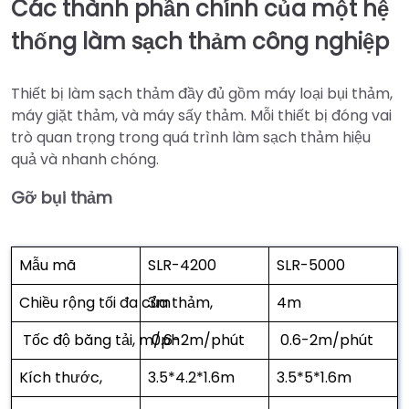
Các thành phần chính của một hệ
thống làm sạch thảm công nghiệp
Thiết bị làm sạch thảm đầy đủ gồm máy loại bụi thảm,
máy giặt thảm, và máy sấy thảm. Mỗi thiết bị đóng vai
trò quan trọng trong quá trình làm sạch thảm hiệu
quả và nhanh chóng.
Gỡ bụi thảm
Mẫu mã
SLR-4200
SLR-5000
Chiều rộng tối đa của thảm,
3m
4m
Tốc độ băng tải, m/ph
0.6-2m/phút
0.6-2m/phút
Kích thước,
3.5*4.2*1.6m
3.5*5*1.6m