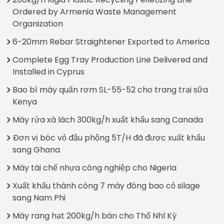
Ordered by Armenia Waste Management
Organization
6-20mm Rebar Straightener Exported to America
Complete Egg Tray Production Line Delivered and
Installed in Cyprus
Bao bì máy quấn rơm SL-55-52 cho trang trại sữa
Kenya
Máy rửa xà lách 300kg/h xuất khẩu sang Canada
Đơn vị bóc vỏ đậu phộng 5T/H đã được xuất khẩu
sang Ghana
Máy tái chế nhựa công nghiệp cho Nigeria
Xuất khẩu thành công 7 máy đóng bao cỏ silage
sang Nam Phi
Máy rang hạt 200kg/h bán cho Thổ Nhĩ Kỳ