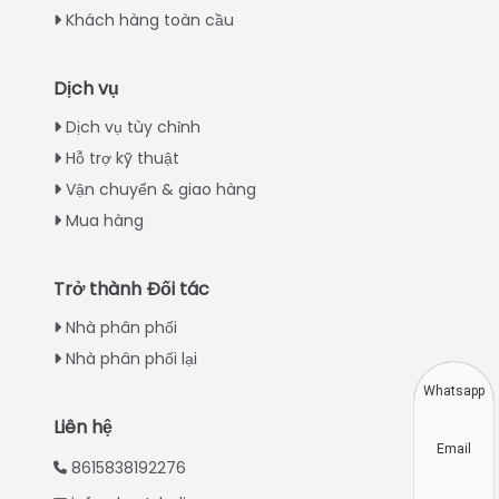
Khách hàng toàn cầu
Dịch vụ
Italian
Dịch vụ tùy chỉnh
Hỗ trợ kỹ thuật
Greek
Vận chuyển & giao hàng
Urdu
Mua hàng
Swahili
Turkish
Trở thành Đối tác
Indonesian
Nhà phân phối
Thai
Nhà phân phối lại
Japanese
Whatsapp
Korean
Liên hệ
Email
Hindi
8615838192276
Chinese