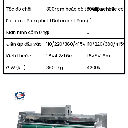
Tốc độ chổi
300rpm hoặc có thể điều chỉnh
300rpm hoặc có th
Số lượng Pom phốt (Detergent Pump)
1
1
Màn hình cảm ứng
0
0
Điện áp đầu vào
110/220/380/415V
110/220/380/415V
Kích thước
1.8×4.2×1.6m
1.8×5×1.6m
G.W.(kg)
3800kg
4200kg