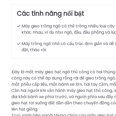
Các tính năng nổi bật
Máy gieo trồng ngô có thể trồng nhiều loại cây
khác nhau, ví dụ như ngô, đậu, đậu phộng và lú
Máy trồng ngô nhỏ có cấu trúc đơn giản và dễ 
đặt, tháo rời
Đây là một máy gieo hạt ngô thủ công có hai thùng 
công này có thể áp dụng rộng rãi để gieo trồng ngô,
một phễu cấp liệu, một bánh xe lớn, hai tay cầm, mộ
Cần hai người khi vận hành máy gieo hạt thủ công,
đai khỏi bánh xe phía trước, và người phía sau đẩy 
gieo hạt rơi xuống đất dần dần theo chuyển động củ
lên hạt giống.
Trục xanh bên ngoài thùng chứa của máy gieo hạt điề