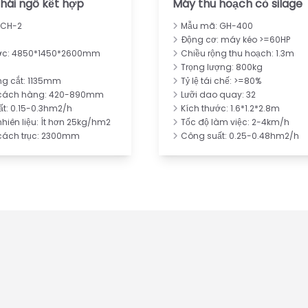
hái ngô kết hợp
Máy thu hoạch cỏ silage
 CH-2
Mẫu mã: GH-400
4
Động cơ: máy kéo >=60HP
ước: 4850*1450*2600mm
Chiều rộng thu hoạch: 1.3m
Trọng lượng: 800kg
ng cắt: 1135mm
Tỷ lệ tái chế: >=80%
cách hàng: 420-890mm
Lưỡi dao quay: 32
t: 0.15-0.3hm2/h
Kích thước: 1.6*1.2*2.8m
nhiên liệu: Ít hơn 25kg/hm2
Tốc độ làm việc: 2-4km/h
cách trục: 2300mm
Công suất: 0.25-0.48hm2/h