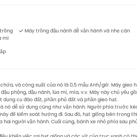
 trồng
Máy trồng đậu nành dễ vận hành và nhẹ cân
a mì
lắp
chứa, và công suất của nó là 0,5 mẫu Anh/giờ. Máy gieo h
 đậu phộng, đậu nành, lúa mì, mía, v.v. Máy này chủ yếu g
t dụng cụ đào đất, phần phủ đất và phần gieo hạt.
 và nó dễ sử dụng cũng như vận hành. Người phía trước ké
máy để kiểm soát hướng đi. Sau đó, hạt giống bên trong thi
a hai người vận hành. Cuối cùng, bánh xe nhỏ phía sau ph
u khiển việc rơi hạt giống và các vít của trục xanh có th