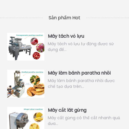
Sản phẩm Hot
Máy tách vỏ lựu
Máy tách vỏ lựu tự động được sử
dụng để…
Máy làm bánh paratha nhồi
Máy làm bánh paratha nhồi được
chế tạo dựa trên…
Máy cắt lát gừng
Máy cắt gừng có thể cắt nhanh quả
dưa…