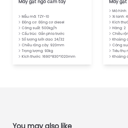
Máy gặt ngô cầm tay
Máy gặt 
Mô hình:
Mẫu mã: TZY-10
Xi lanh: 
Động cơ: Động cơ diesel
Kích th
Công suất: 500kg/h
Hàng: 2
Cấu trúc: Gắn phía trước
Chiều rộ
Số lượng lưỡi dao: 24/32
Khoảng 
Chiều rộng cày: 920mm
Công suấ
Trọng lượng: 93kg
Tiêu thụ 
Kích thước: 1690*830*1020mm
Khoảng 