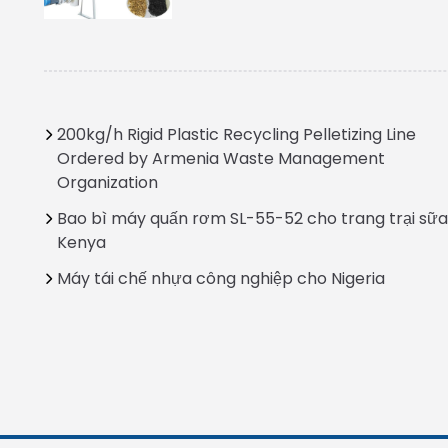
200kg/h Rigid Plastic Recycling Pelletizing Line
Ordered by Armenia Waste Management
Organization
Bao bì máy quấn rơm SL-55-52 cho trang trại sữa
Kenya
Máy tái chế nhựa công nghiệp cho Nigeria