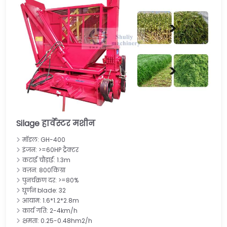
Silage हार्वेस्टर मशीन
मॉडल: GH-400
इंजन: >=60HP ट्रैक्टर
कटाई चौड़ाई: 1.3m
वज़न: 800किग्रा
पुनर्चक्रण दर: >=80%
घूर्णन blade: 32
आयाम: 1.6*1.2*2.8m
कार्य गति: 2-4km/h
क्षमता: 0.25-0.48hm2/h