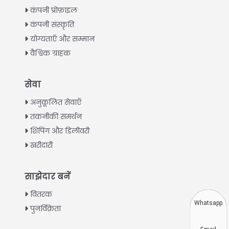
कंपनी प्रोफ़ाइल
कंपनी संस्कृति
योग्यताएँ और सम्मान
वैश्विक ग्राहक
Italian
सेवा
Greek
अनुकूलित सेवाएँ
Urdu
तकनीकी समर्थन
शिपिंग और डिलीवरी
Swahili
खरीदारी
Turkish
Indonesian
साझेदार बनें
Thai
वितरक
Vietnamese
Whatsapp
पुनर्विक्रेता
Japanese