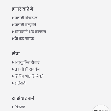
हमारे बारे में
कंपनी प्रोफ़ाइल
कंपनी संस्कृति
योग्यताएँ और सम्मान
वैश्विक ग्राहक
Italian
सेवा
Greek
अनुकूलित सेवाएँ
Urdu
तकनीकी समर्थन
शिपिंग और डिलीवरी
Swahili
खरीदारी
Turkish
Indonesian
साझेदार बनें
Thai
वितरक
Vietnamese