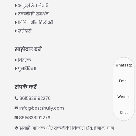
Greek
अनुकूलित सेवाएँ
Urdu
तकनीकी समर्थन
शिपिंग और डिलीवरी
Swahili
खरीदारी
Turkish
Indonesian
साझेदार बनें
Thai
वितरक
Vietnamese
Whatsapp
पुनर्विक्रेता
Japanese
Email
Korean
संपर्क करें
Chinese
Wechat
8615838192276
Spanish
info@bestshuliy.com
Russian
Chat
8615838192276
Portuguese
झेंगझौ आर्थिक और तकनीकी विकास क्षेत्र, हेनान, चीन
German