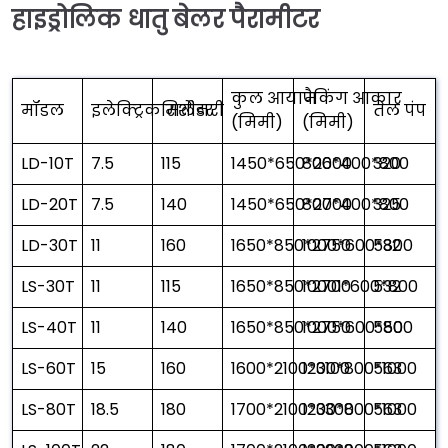
हाइड्रोलिक धातु बेलर पैरामीटर
कुल आयाम
पैकिंग आकार
मॉडल
इलेक्ट्रिक मशीनरी
सिलेंडर
तेल पंप
(मिमी)
(मिमी)
LD-10T
7.5
115
1450*650*2600
800*400*800
320
LD-20T
7.5
140
1450*650*2700
800*400*800
325
LD-30T
11
160
1650*850*2750
1000*600*800
532
LS-30T
11
115
1650*850*2700
10001*600*800
532
LS-40T
11
140
1650*850*2750
1000*600*800
550
LS-60T
15
160
1600*2100*3100
1200*800*1000
563
LS-80T
18.5
180
1700*2100*3300
1200*800*1000
563