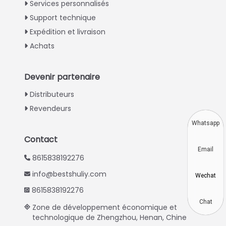
Italian
Services personnalisés
Support technique
Greek
Expédition et livraison
Urdu
Achats
Swahili
Turkish
Devenir partenaire
Indonesian
Distributeurs
Thai
Revendeurs
Vietnamese
Whatsapp
Japanese
Contact
Email
Korean
8615838192276
Hindi
info@bestshuliy.com
Wechat
Chinese
8615838192276
Spanish
Chat
Zone de développement économique et
technologique de Zhengzhou, Henan, Chine
Russian