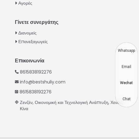
Αγορές
Turkish
Indonesian
Γίνετε συνεργάτης
Thai
Διανομείς
Vietnamese
Επανεξαγωγείς
Japanese
Whatsapp
Korean
Επικοινωνία
Email
Hindi
8615838192276
Chinese
info@bestshuliy.com
Wechat
Spanish
8615838192276
Russian
Chat
Ζενζέν, Οικονομική και Τεχνολογική Ανάπτυξη, Χενάν,
Κίνα
Portuguese
German
French