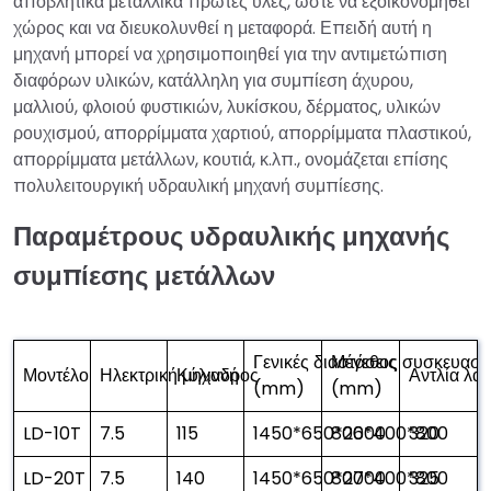
αποβλητικά μεταλλικά πρώτες ύλες, ώστε να εξοικονομηθεί
χώρος και να διευκολυνθεί η μεταφορά. Επειδή αυτή η
μηχανή μπορεί να χρησιμοποιηθεί για την αντιμετώπιση
διαφόρων υλικών, κατάλληλη για συμπίεση άχυρου,
μαλλιού, φλοιού φυστικιών, λυκίσκου, δέρματος, υλικών
ρουχισμού, απορρίμματα χαρτιού, απορρίμματα πλαστικού,
απορρίμματα μετάλλων, κουτιά, κ.λπ., ονομάζεται επίσης
πολυλειτουργική υδραυλική μηχανή συμπίεσης.
Παραμέτρους υδραυλικής μηχανής
συμπίεσης μετάλλων
Γενικές διαστάσεις
Μέγεθος συσκευασί
Μοντέλο
Ηλεκτρική μηχανή
Κύλινδρος
Αντλία λα
(mm)
(mm)
LD-10T
7.5
115
1450*650*2600
800*400*800
320
LD-20T
7.5
140
1450*650*2700
800*400*800
325