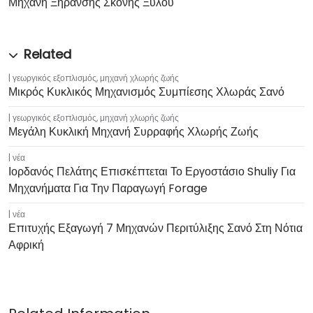
Μηχανή Ξήρανσης Σκόνης Ξύλου
γεωργικός εξοπλισμός
,
μηχανή χλωρής ζωής
Μικρός Κυκλικός Μηχανισμός Συμπίεσης Χλωράς Σανό
γεωργικός εξοπλισμός
,
μηχανή χλωρής ζωής
Μεγάλη Κυκλική Μηχανή Συρραφής Χλωρής Ζωής
νέα
Ιορδανός Πελάτης Επισκέπτεται Το Εργοστάσιο Shuliy Για
Μηχανήματα Για Την Παραγωγή Forage
νέα
Επιτυχής Εξαγωγή 7 Μηχανών Περιτύλιξης Σανό Στη Νότια
Αφρική