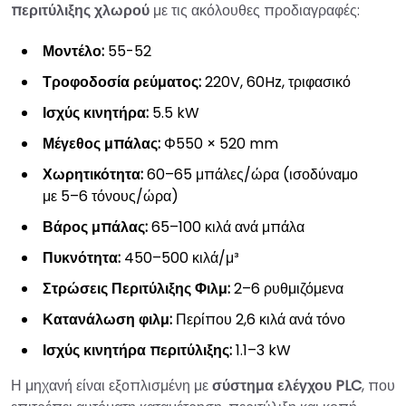
περιτύλιξης χλωρού
με τις ακόλουθες προδιαγραφές:
Μοντέλο:
55-52
Τροφοδοσία ρεύματος:
220V, 60Hz, τριφασικό
Ισχύς κινητήρα:
5.5 kW
Μέγεθος μπάλας:
Φ550 × 520 mm
Χωρητικότητα:
60–65 μπάλες/ώρα (ισοδύναμο
με 5–6 τόνους/ώρα)
Βάρος μπάλας:
65–100 κιλά ανά μπάλα
Πυκνότητα:
450–500 κιλά/μ³
Στρώσεις Περιτύλιξης Φιλμ:
2–6 ρυθμιζόμενα
Κατανάλωση φιλμ:
Περίπου 2,6 κιλά ανά τόνο
Ισχύς κινητήρα περιτύλιξης:
1.1–3 kW
Η μηχανή είναι εξοπλισμένη με
σύστημα ελέγχου PLC
, που