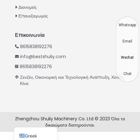
Thai
Διανομείς
Vietnamese
Επανεξαγωγείς
Japanese
Whatsapp
Korean
Επικοινωνία
Email
Hindi
8615838192276
Chinese
info@bestshuliy.com
Wechat
Spanish
8615838192276
Russian
Chat
Ζενζέν, Οικονομική και Τεχνολογική Ανάπτυξη, Χενάν,
Κίνα
Portuguese
German
French
Arabic
Zhengzhou Shuliy Machinery Co. Ltd © 2023 Όλα τα
δικαιώματα διατηρούνται.
English
Greek