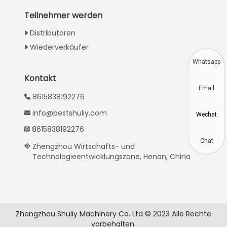
Turkish
Teilnehmer werden
Indonesian
Distributoren
Thai
Wiederverkäufer
Vietnamese
Whatsapp
Japanese
Kontakt
Email
Korean
8615838192276
Hindi
info@bestshuliy.com
Wechat
Chinese
8615838192276
Spanish
Chat
Zhengzhou Wirtschafts- und
Technologieentwicklungszone, Henan, China
Russian
Portuguese
French
Arabic
Zhengzhou Shuliy Machinery Co. Ltd © 2023 Alle Rechte
vorbehalten.
English