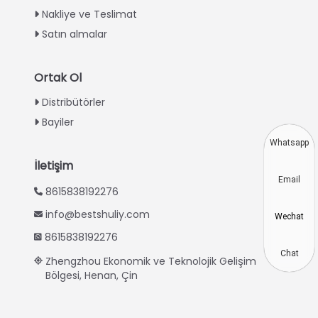
Nakliye ve Teslimat
Urdu
Satın almalar
Swahili
Indonesian
Ortak Ol
Thai
Distribütörler
Vietnamese
Bayiler
Japanese
Whatsapp
Korean
İletişim
Email
Hindi
8615838192276
Chinese
info@bestshuliy.com
Wechat
Spanish
8615838192276
Russian
Chat
Zhengzhou Ekonomik ve Teknolojik Gelişim
Bölgesi, Henan, Çin
Portuguese
German