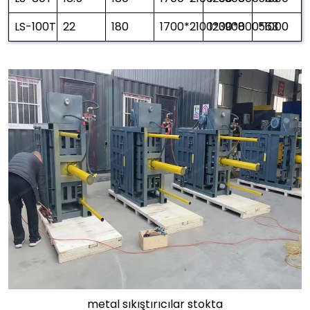
LS-100T
22
180
1700*2100*3900
1200*800*1000
563
metal sıkıştırıcılar stokta