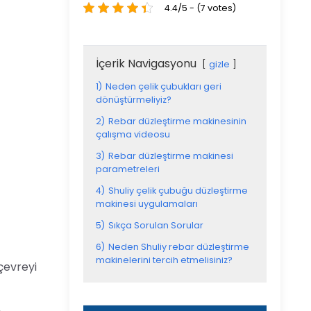
4.4/5 - (7 votes)
İçerik Navigasyonu
gizle
1)
Neden çelik çubukları geri
dönüştürmeliyiz?
2)
Rebar düzleştirme makinesinin
çalışma videosu
3)
Rebar düzleştirme makinesi
parametreleri
4)
Shuliy çelik çubuğu düzleştirme
makinesi uygulamaları
5)
Sıkça Sorulan Sorular
6)
Neden Shuliy rebar düzleştirme
makinelerini tercih etmelisiniz?
çevreyi