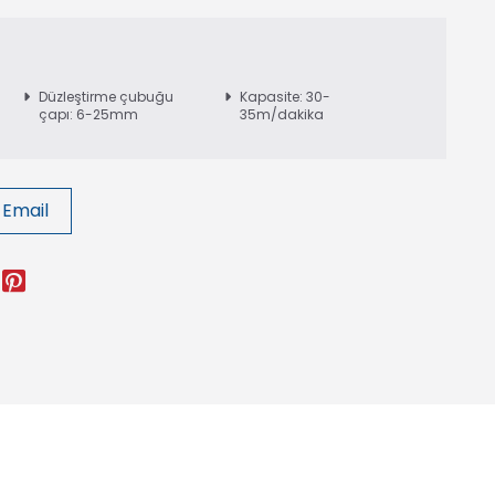
Düzleştirme çubuğu
Kapasite: 30-
çapı: 6-25mm
35m/dakika
Email