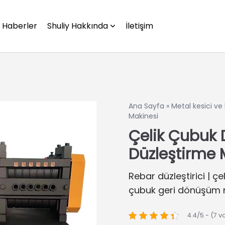
Haberler
Shuliy Hakkında
İletişim
Ana Sayfa
»
Metal kesici ve 
Makinesi
Çelik Çubuk D
Düzleştirme 
Rebar düzleştirici | çe
çubuk geri dönüşüm 
4.4/5 - (7 v