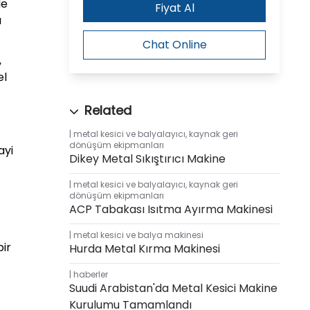
de
Fiyat Al
ı
Chat Online
,
el
metal kesici ve balyalayıcı
,
kaynak geri
dönüşüm ekipmanları
ayi
Dikey Metal Sıkıştırıcı Makine
metal kesici ve balyalayıcı
,
kaynak geri
dönüşüm ekipmanları
ACP Tabakası Isıtma Ayırma Makinesi
metal kesici ve balya makinesi
bir
Hurda Metal Kırma Makinesi
haberler
Suudi Arabistan'da Metal Kesici Makine
Kurulumu Tamamlandı