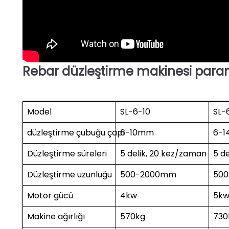
Rebar düzleştirme makinesi param
Model
SL-6-10
SL-
düzleştirme çubuğu çapı
6-10mm
6-
Düzleştirme süreleri
5 delik, 20 kez/zaman
5 d
Düzleştirme uzunluğu
500-2000mm
50
Motor gücü
4kw
5k
Makine ağırlığı
570kg
730