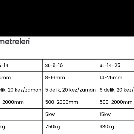
etreleri
6-14
SL-8-16
SL-14-25
14mm
8-16mm
14-25mm
elik, 20 kez/zaman
5 delik, 20 kez/zaman
6 delik, 20 ke
0-2000mm
500-2000mm
500-2000mm
w
5kw
15kw
kg
750kg
980kg