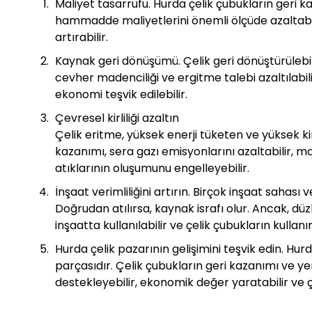
Maliyet tasarrufu. Hurda çelik çubukların geri k
hammadde maliyetlerini önemli ölçüde azaltabilir
artırabilir.
Kaynak geri dönüşümü. Çelik geri dönüştürülebil
cevher madenciliği ve ergitme talebi azaltılabili
ekonomi teşvik edilebilir.
Çevresel kirliliği azaltın
Çelik eritme, yüksek enerji tüketen ve yüksek kir
kazanımı, sera gazı emisyonlarını azaltabilir, ma
atıklarının oluşumunu engelleyebilir.
İnşaat verimliliğini artırın. Birçok inşaat sahası
Doğrudan atılırsa, kaynak israfı olur. Ancak, d
inşaatta kullanılabilir ve çelik çubukların kullanım
Hurda çelik pazarının gelişimini teşvik edin. Hurd
parçasıdır. Çelik çubukların geri kazanımı ve yen
destekleyebilir, ekonomik değer yaratabilir ve çel