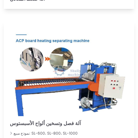
آلة فصل وتسخين ألواح الأسبستوس
نموذج مبيع: SL-600، SL-800، SL-1000