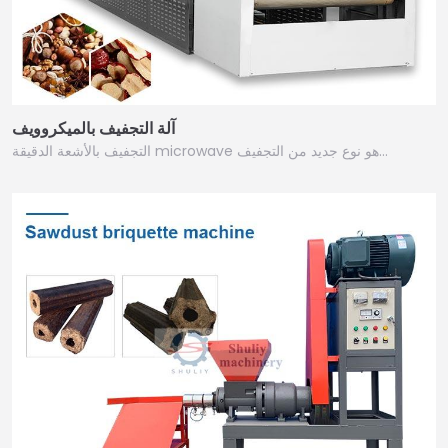
آلة التجفيف بالميكروويف
التجفيف بالأشعة الدقيقة microwave هو نوع جديد من التجفيف…