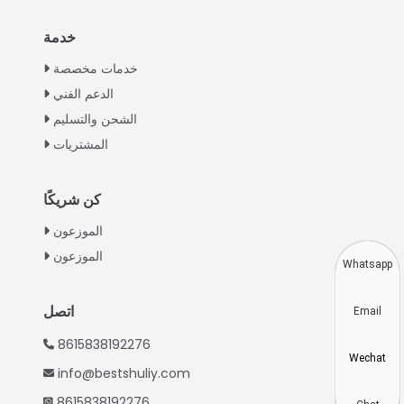
خدمة
Italian
خدمات مخصصة
Greek
الدعم الفني
Urdu
الشحن والتسليم
Swahili
المشتريات
Turkish
Indonesian
كن شريكًا
Thai
الموزعون
الموزعون
Vietnamese
Whatsapp
Japanese
اتصل
Email
Korean
8615838192276
Hindi
Wechat
info@bestshuliy.com
Chinese
8615838192276