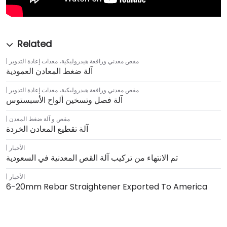
مقص معدني ورافعة هيدروليكية
،
معدات إعادة التدوير
آلة ضغط المعادن العمودية
مقص معدني ورافعة هيدروليكية
،
معدات إعادة التدوير
آلة فصل وتسخين ألواح الأسبستوس
مقص و آلة ضغط المعدن
آلة تقطيع المعادن الخردة
الأخبار
تم الانتهاء من تركيب آلة القص المعدنية في السعودية
الأخبار
6-20mm Rebar Straightener Exported To America