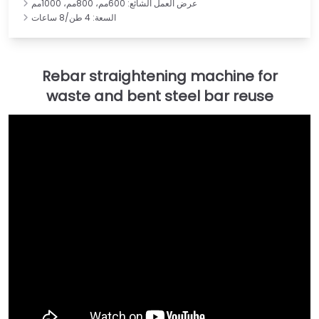
عرض العمل الشائع: 600مم، 800مم، 1000مم
السعة: 4 طن/8 ساعات