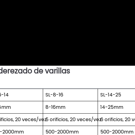
erezado de varillas
6-14
SL-8-16
SL-14-25
14mm
8-16mm
14-25mm
ificios, 20 veces/vez
5 orificios, 20 veces/vez
6 orificios, 20
0-2000mm
500-2000mm
500-2000mm