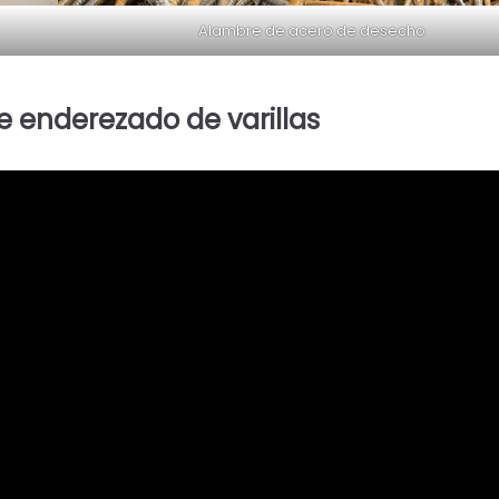
Alambre de acero de desecho
e enderezado de varillas