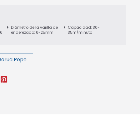
Diámetro de la varilla de
Capacidad: 30-
16
enderezado: 6-25mm
35m/minuto
Barua Pepe