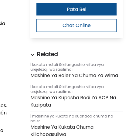
Pata Bei
cia
Chat Online
kakata metali & kifungashio
,
vifaa vya
urejelezaji wa rasilimali
Mashine Ya Baler Ya Chuma Ya Wima
kakata metali & kifungashio
,
vifaa vya
urejelezaji wa rasilimali
Mashine Ya Kupasha Bodi Za ACP Na
Kuzipata
os.
ión
mashine ya kukata na kuondoa chuma na
baler
Mashine Ya Kukata Chuma
ro
Kilichopasuliwa