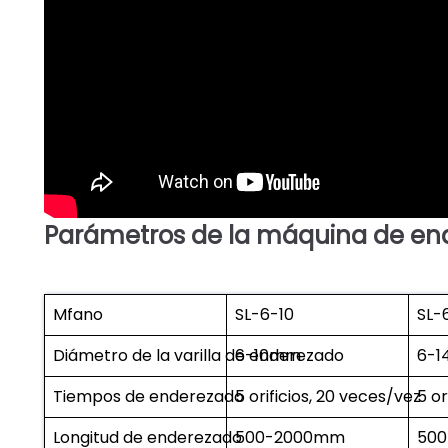
Parámetros de la máquina de end
Mfano
SL-6-10
SL-
Diámetro de la varilla de enderezado
6-10mm
6-
Tiempos de enderezado
5 orificios, 20 veces/vez
5 or
Longitud de enderezado
500-2000mm
50