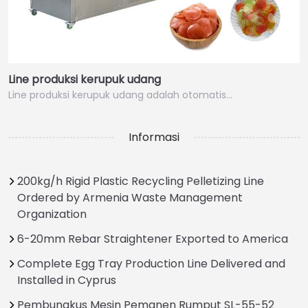
Line produksi kerupuk udang
Line produksi kerupuk udang adalah otomatis…
Informasi
200kg/h Rigid Plastic Recycling Pelletizing Line
Italian
Ordered by Armenia Waste Management
Greek
Organization
Urdu
6-20mm Rebar Straightener Exported to America
Swahili
Complete Egg Tray Production Line Delivered and
Installed in Cyprus
Turkish
Thai
Pembungkus Mesin Pemanen Rumput SL-55-52