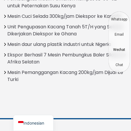
untuk Peternakan Susu Kenya
Vietnamese
Mesin Cuci Selada 300kg/jam Diekspor ke Kanada
Japanese
Whatsapp
Unit Pengupasan Kacang Tanah 5T/H yang Selesai
Korean
Dikerjakan Diekspor ke Ghana
Email
Hindi
Mesin daur ulang plastik industri untuk Nigeria
Chinese
Wechat
Ekspor Berhasil 7 Mesin Pembungkus Baler Silase ke
Spanish
Afrika Selatan
Russian
Chat
Mesin Pemanggangan Kacang 200kg/jam Dijual ke
Portuguese
Turki
German
French
Arabic
English
Indonesian