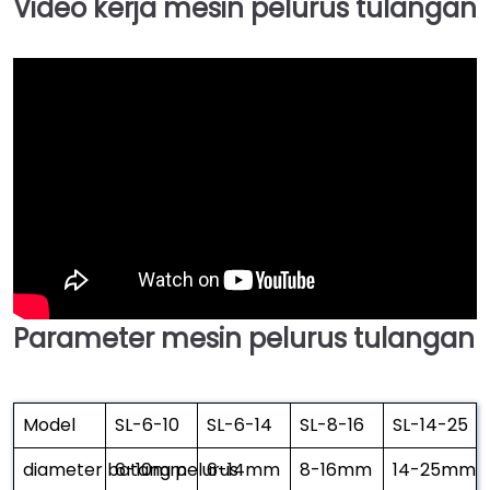
Video kerja mesin pelurus tulangan
Parameter mesin pelurus tulangan
Model
SL-6-10
SL-6-14
SL-8-16
SL-14-25
diameter batang pelurus
6-10mm
6-14mm
8-16mm
14-25mm