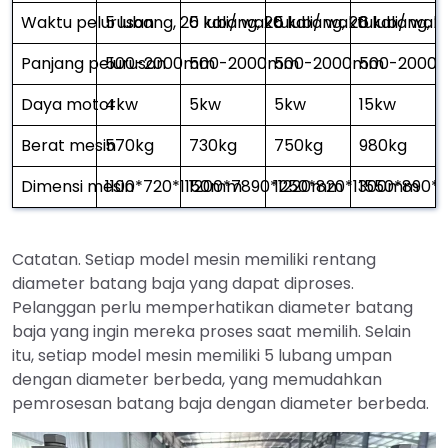
Waktu pelurusan
5 lubang, 20 kali/ waktu
5 lubang, 20 kali/ waktu
5 lubang, 20 kali/ wak
6 lubang, 2
Panjang pelurusan
500-2000mm
500-2000mm
500-2000mm
500-2000
Daya motor
4kw
5kw
5kw
15kw
Berat mesin
570kg
730kg
750kg
980kg
Dimensi mesin
1100*720*1150mm
1200*7890*1220mm
1250*820*1300mm
1550*890*
Catatan. Setiap model mesin memiliki rentang
diameter batang baja yang dapat diproses.
Pelanggan perlu memperhatikan diameter batang
baja yang ingin mereka proses saat memilih. Selain
itu, setiap model mesin memiliki 5 lubang umpan
dengan diameter berbeda, yang memudahkan
pemrosesan batang baja dengan diameter berbeda.