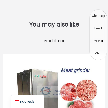
Vietnamese
Japanese
Whatsapp
Korean
Email
Hindi
Chinese
Produk Hot
Wechat
Spanish
Russian
Chat
Portuguese
German
French
Arabic
English
Indonesian