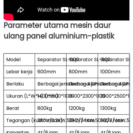
Parameter utama mesin daur
ulang panel aluminium-plastik
Model
Separator SL-600
Separator SL-800
Separator SL
Lebar kerja
600mm
800mm
1000mm
Berlaku
Berbagai jenis bahan ACP
Berbagai jenis bahan ACP
Berbagai jeni
Ukuran (L*W*H) (mm)
1400*1500*1100
3900*2300*1100
3900*2500*11
Berat
800kg
1200kg
1300kg
Tegangan (kustomisasi)
380V/2.2KW,50HZ/3 fase
380V/4KW,50HZ/3 fase
380V/4KW,50H
Kapasitas
4t/8 jam
4t/8 jam
4t/8 jam