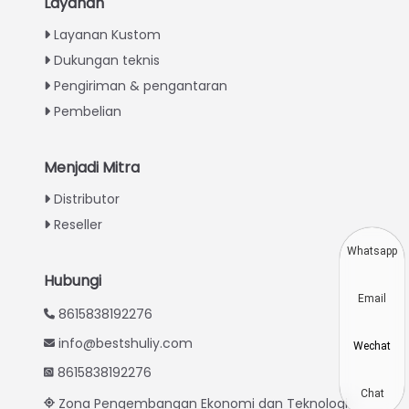
Layanan
Italian
Layanan Kustom
Dukungan teknis
Greek
Pengiriman & pengantaran
Urdu
Pembelian
Swahili
Turkish
Menjadi Mitra
Thai
Distributor
Vietnamese
Reseller
Japanese
Whatsapp
Korean
Hubungi
Email
Hindi
8615838192276
Chinese
info@bestshuliy.com
Wechat
Spanish
8615838192276
Russian
Chat
Zona Pengembangan Ekonomi dan Teknologi