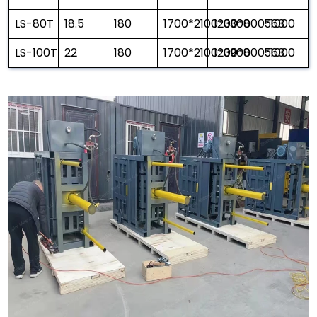
LS-80T
18.5
180
1700*2100*3300
1200*800*1000
563
LS-100T
22
180
1700*2100*3900
1200*800*1000
563