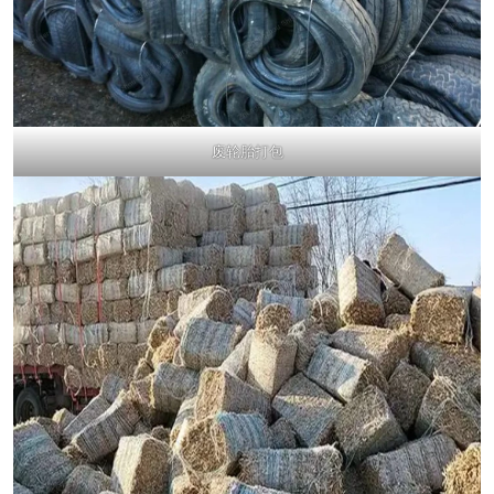
废轮胎打包