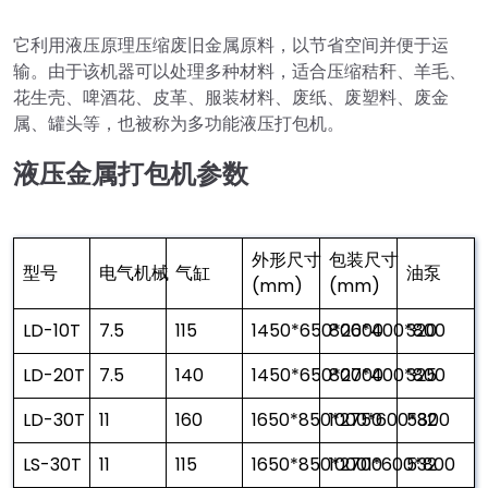
它利用液压原理压缩废旧金属原料，以节省空间并便于运
输。由于该机器可以处理多种材料，适合压缩秸秆、羊毛、
花生壳、啤酒花、皮革、服装材料、废纸、废塑料、废金
属、罐头等，也被称为多功能液压打包机。
液压金属打包机参数
外形尺寸
包装尺寸
型号
电气机械
气缸
油泵
(mm)
(mm)
LD-10T
7.5
115
1450*650*2600
800*400*800
320
LD-20T
7.5
140
1450*650*2700
800*400*800
325
LD-30T
11
160
1650*850*2750
1000*600*800
532
LS-30T
11
115
1650*850*2700
10001*600*800
532