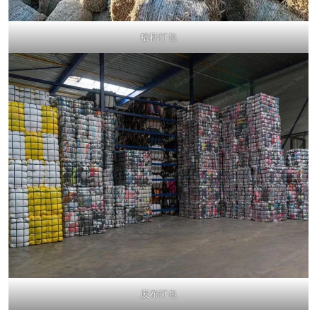
秸秆打包
废布打包