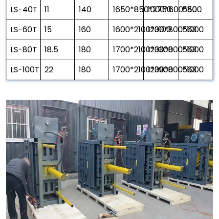
LS-40T
11
140
1650*850*2750
1000*600*800
550
LS-60T
15
160
1600*2100*3100
1200*800*1000
563
LS-80T
18.5
180
1700*2100*3300
1200*800*1000
563
LS-100T
22
180
1700*2100*3900
1200*800*1000
563