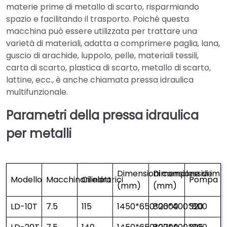
materie prime di metallo di scarto, risparmiando
spazio e facilitando il trasporto. Poiché questa
macchina può essere utilizzata per trattare una
varietà di materiali, adatta a comprimere paglia, lana,
guscio di arachide, luppolo, pelle, materiali tessili,
carta di scarto, plastica di scarto, metallo di scarto,
lattine, ecc., è anche chiamata pressa idraulica
multifunzionale.
Parametri della pressa idraulica
per metalli
Dimensioni complessive
Dimensione di imb
Modello
Macchinari elettrici
Cilindro
Pompa del
(mm)
(mm)
LD-10T
7.5
115
1450*650*2600
800*400*800
320