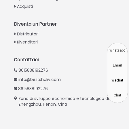
Swahili
Acquisti
Turkish
Indonesian
Diventa un Partner
Thai
Distributori
Vietnamese
Rivenditori
Japanese
Whatsapp
Korean
Contattaci
Email
Hindi
8615838192276
Chinese
info@bestshuliy.com
Wechat
Spanish
8615838192276
Russian
Chat
Zona di sviluppo economico e tecnologico di
Zhengzhou, Henan, Cina
Portuguese
German
French